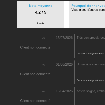
Note moyenne
Pourquoi donner votr
Vous aidez d'autres per
4.2 / 5
9 avis
15/07/2026
Très bon produit reçu
4
/
5
Client non connecté
Cet avis a été posté pour
01/06/2026
Un service client vr
4
/
5
Client non connecté
Cet avis a été posté pour
15/04/2026
Article soigné, embal
4
/
5
Client non connecté