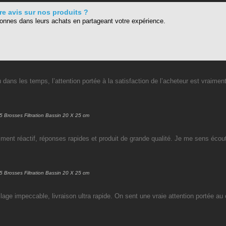
e avis sur nos produits ?
sonnes dans leurs achats en partageant votre expérience.
 dans les temps, l’attention portée à la satisfaction de l’acheteur est vraime
5 Brosses Filtration Bassin 20 X 25 cm
aiment réactif, réponses rapides et produit de grande qualité. Je me sens éc
5 Brosses Filtration Bassin 20 X 25 cm
lage impeccable, livraison ultra rapide. On sent une vraie attention portée au c