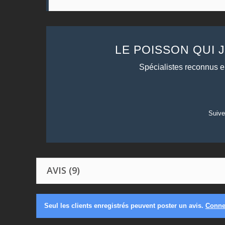
LE POISSON QUI 
Spécialistes reconnus 
Suive
AVIS (9)
Seul les clients enregistrés peuvent poster un avis.
Conne