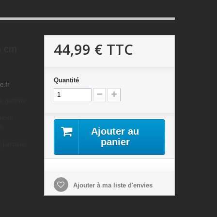
44,99 €
TTC
5 cm
Quantité
e.fr
 de gamme
noire
es
Ajouter au
panier
t japonais
Ajouter à ma liste d'envies