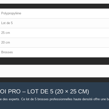
Polypropylène
Lot de 5
25 cm
20 cm
Brosses
I PRO – LOT DE 5 (20 × 25 CM)
rée des experts. Ce lot de 5 brosses professionnelles haute densité offre une 