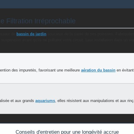
Filtration Irréprochable
sesseur de
bassin de jardin
soucieux de la santé de ses poissons. Fabriquées
suspension avant qu'ils ne polluent votre circuit. Leur installation dans un v
tention des impuretés, favorisant une meilleure
aération du bassin
en évitant
lisée et aux grands
aquariums
, elles résistent aux manipulations et aux rin
Conseils d'entretien pour une longévité accrue