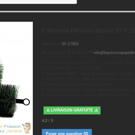
5 Brosses Filtration Bassin 20 X 2
Référence
SF-17003
Un conseil ? 06 51 93 63 43
info@lepoissonquijardin
✔ 5 Brosses de Filtration Koi Pro – qualité UE haut
✔ Pour filtres de bassins de jardin
✔ Reconnaissables : œillet de suspension + couleur 
✔ Format 20 × 25 cm, idéal pour filtrations compact
✔ Matériaux ultra résistants et durables
✔ Utilisées par les plus grands éleveurs européens e
✔ Pour une eau claire, saine et parfaitement filtrée
⚠️ LIVRAISON GRATUITE ⚠️
4.2
/
5
Poser une question
(0)