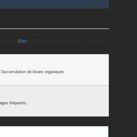
 dans l'Union Européenne selon des normes strictes, ces
ortex ou un
filtre
gravitaire permet de maintenir un écosystème
 l'accumulation de boues organiques.
çages fréquents.