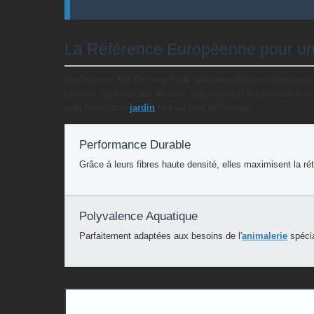
La Référence Européenne pour une 
Les brosses Koi Pro sont l'outil indispensable pour tout pos
brosses capturent les déchets organiques et les particules en 
sain dans votre
jardin
tout au long de l'année.
Performance Durable
Grâce à leurs fibres haute densité, elles maximisent la ré
Polyvalence Aquatique
Parfaitement adaptées aux besoins de l'
animalerie
spécia