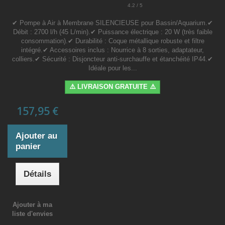
4.2 / 5
✔ Pompe à Air à Membrane SILENCIEUSE pour Bassin/Aquarium.✔
Débit : 2700 l/h (45 L/min).✔ Puissance électrique : 20 W (très faible
consommation).✔ Durabilité : Coque métallique robuste et filtre
intégré.✔ Accessoires inclus : Nourrice à 8 sorties, adaptateur,
colliers.✔ Sécurité : Disjoncteur anti-surchauffe et étanchéité IP44.✔
Idéale pour les...
⚠️ LIVRAISON GRATUITE ⚠️
157,95 €
Ajouter au
panier
Détails
Ajouter à ma
liste d'envies