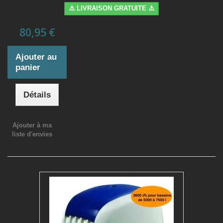
⚠️ LIVRAISON GRATUITE ⚠️
80,95 €
Ajouter au
panier
Détails
Ajouter à ma
liste d'envies