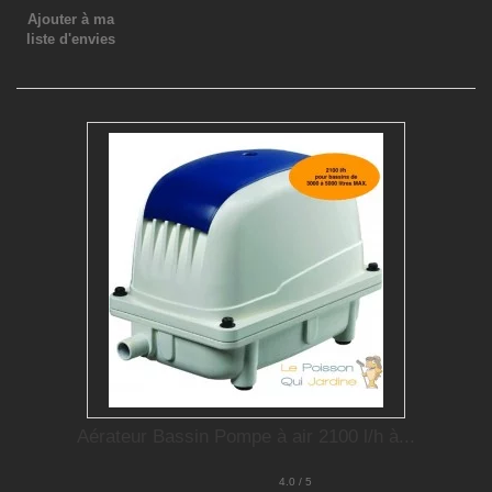
Ajouter à ma
liste d'envies
Aérateur Bassin Pompe à air 2100 l/h à...
4.0 / 5