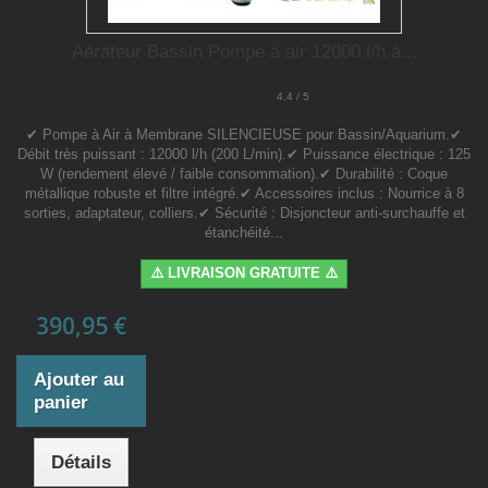
Aérateur Bassin Pompe à air 12000 l/h à...
4.4 / 5
✔ Pompe à Air à Membrane SILENCIEUSE pour Bassin/Aquarium.✔
Débit très puissant : 12000 l/h (200 L/min).✔ Puissance électrique : 125
W (rendement élevé / faible consommation).✔ Durabilité : Coque
métallique robuste et filtre intégré.✔ Accessoires inclus : Nourrice à 8
sorties, adaptateur, colliers.✔ Sécurité : Disjoncteur anti-surchauffe et
étanchéité...
⚠️ LIVRAISON GRATUITE ⚠️
390,95 €
Ajouter au
panier
Détails