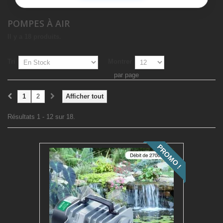
POMPES À AIR
Il y a 18 produits.
Tri
Montrer
par page
1
2
Afficher tout
Résultats 1 - 12 sur 18.
PROMO !