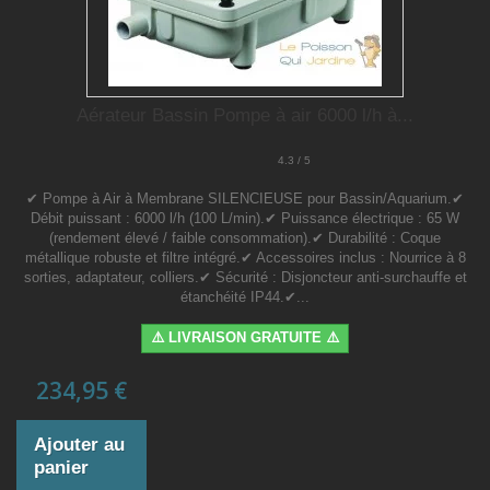
Aérateur Bassin Pompe à air 6000 l/h à...
4.3 / 5
✔ Pompe à Air à Membrane SILENCIEUSE pour Bassin/Aquarium.✔
Débit puissant : 6000 l/h (100 L/min).✔ Puissance électrique : 65 W
(rendement élevé / faible consommation).✔ Durabilité : Coque
métallique robuste et filtre intégré.✔ Accessoires inclus : Nourrice à 8
sorties, adaptateur, colliers.✔ Sécurité : Disjoncteur anti-surchauffe et
étanchéité IP44.✔...
⚠️ LIVRAISON GRATUITE ⚠️
234,95 €
Ajouter au
panier