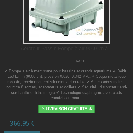
Aérateur Bassin Pompe à air 9000 l/h à...
4.3 / 5
✔ Pompe à air à membrane pour bassins et grands aquariums ✔ Débit :
150 L/min (9000 l/h), pression 0,020–0,042 MPa ✔ Coque métallique
robuste, fonctionnement silencieux et durable ✔ Accessoires inclus :
nourrice 8 sorties, adaptateurs et colliers ✔ Sécurité : disjoncteur anti-
surchauffe et filtre intégré ✔ Technologie diaphragme avec pieds
caoutchouc pour...
⚠️ LIVRAISON GRATUITE ⚠️
366,95 €