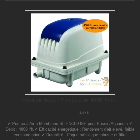
Aérateur Bassin Pompe à air 4800 l/h à...
4.4 / 5
✔ Pompe à Air à Membrane SILENCIEUSE pour Bassin/Aquarium.✔
Débit : 4800 l/h.✔ Efficacité énergétique : Rendement d'air élevé, faible
consommation.✔ Durabilité : Coque métallique robuste et filtre