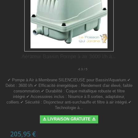
Aérateur Bassin Pompe à air 3600 l/h à...
4.3 / 5
✔ Pompe à Air à Membrane SILENCIEUSE pour Bassin/Aquarium.✔
Débit : 3600 l/h.✔ Efficacité énergétique : Rendement d'air élevé, faible
consommation.✔ Durabilité : Coque métallique robuste et filtre
intégré.✔ Accessoires inclus : Nourrice à 8 sorties, adaptateur,
colliers.✔ Sécurité : Disjoncteur anti-surchauffe et filtre à air intégré.✔
Technologie à...
⚠️ LIVRAISON GRATUITE ⚠️
205,95 €