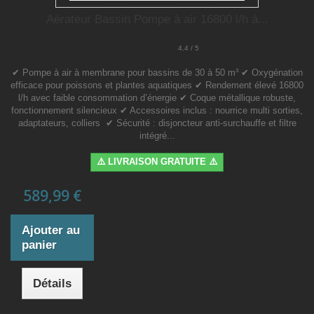
Aérateur Bassin Pompe à air 16800 l/h à...
4.4 / 5
✔ Pompe à air à membrane pour bassins de 30 à 50 m³ ✔ Oxygénation
efficace pour poissons et plantes aquatiques ✔ Rendement élevé 16800
l/h avec faible consommation d’énergie ✔ Coque métallique robuste,
fonctionnement silencieux ✔ Accessoires inclus : nourrice multi sorties,
adaptateurs, colliers ✔ Sécurité : disjoncteur anti-surchauffe et filtre
intégré...
⚠️ LIVRAISON GRATUITE ⚠️
589,99 €
Ajouter au
panier
Détails