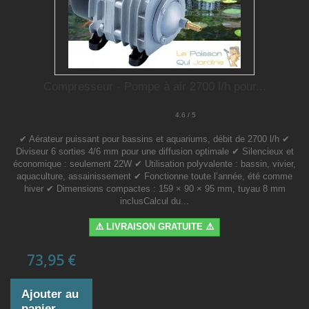
Compresseur - Pompe à air 2700 l/h pour...
4.6 / 5
✔ Aérateur puissant pour bassins et aquariums, débit de 2700 l/h ✔
Diviseur 6 sorties 4/6 mm pour une diffusion optimale ✔ Silencieux et
économique : seulement 22W ✔ Utilisation polyvalente : bassin, vivier,
aquaculture, assainissement ✔ Fonctionne toute l’année, été comme
hiver ✔ Dimensions compactes : 159 × 90 × 95 mm, tuyau 8 mm
inclusCalcul du...
⚠️ LIVRAISON GRATUITE ⚠️
73,95 €
Ajouter au
panier