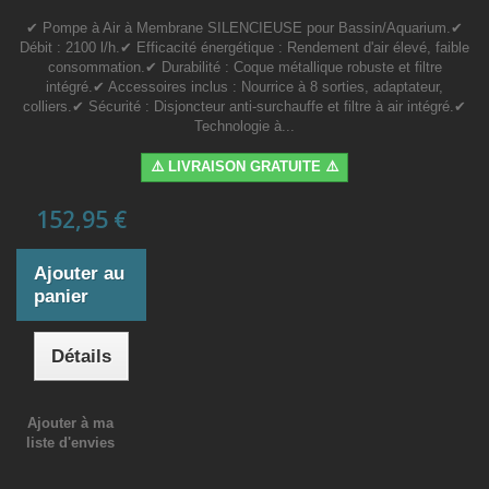
✔ Pompe à Air à Membrane SILENCIEUSE pour Bassin/Aquarium.✔
Débit : 2100 l/h.✔ Efficacité énergétique : Rendement d'air élevé, faible
consommation.✔ Durabilité : Coque métallique robuste et filtre
intégré.✔ Accessoires inclus : Nourrice à 8 sorties, adaptateur,
colliers.✔ Sécurité : Disjoncteur anti-surchauffe et filtre à air intégré.✔
Technologie à...
⚠️ LIVRAISON GRATUITE ⚠️
152,95 €
Ajouter au
panier
Détails
Ajouter à ma
liste d'envies