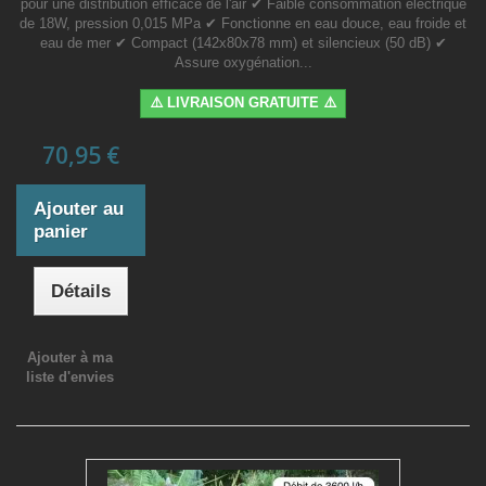
pour une distribution efficace de l'air ✔ Faible consommation électrique
de 18W, pression 0,015 MPa ✔ Fonctionne en eau douce, eau froide et
eau de mer ✔ Compact (142x80x78 mm) et silencieux (50 dB) ✔
Assure oxygénation...
⚠️ LIVRAISON GRATUITE ⚠️
70,95 €
Ajouter au
panier
Détails
Ajouter à ma
liste d'envies