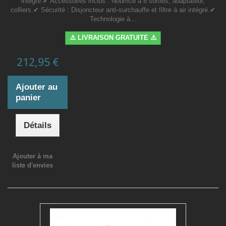
intégré.✔ Accessoires inclus : Nourrice à 8 sorties, adaptateur,
colliers.✔ Sécurité : Disjoncteur anti-surchauffe et filtre à air intégré.✔
Technologie à...
⚠️ LIVRAISON GRATUITE ⚠️
212,95 €
Ajouter au
panier
Détails
Ajouter à ma
liste d'envies