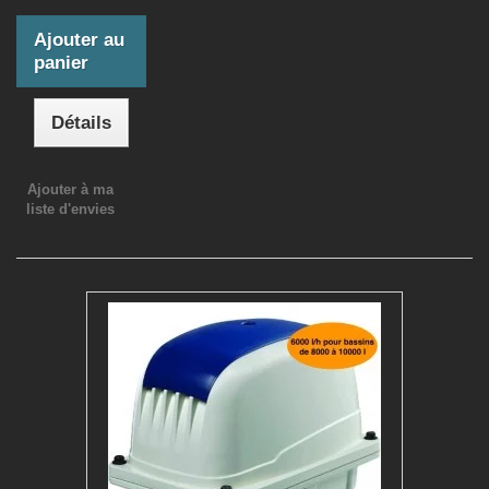
Ajouter au
panier
Détails
Ajouter à ma
liste d'envies