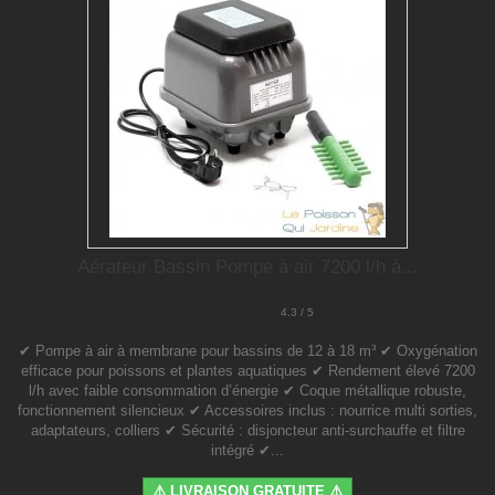
Aérateur Bassin Pompe à air 7200 l/h à...
4.3 / 5
✔ Pompe à air à membrane pour bassins de 12 à 18 m³ ✔ Oxygénation
efficace pour poissons et plantes aquatiques ✔ Rendement élevé 7200
l/h avec faible consommation d’énergie ✔ Coque métallique robuste,
fonctionnement silencieux ✔ Accessoires inclus : nourrice multi sorties,
adaptateurs, colliers ✔ Sécurité : disjoncteur anti-surchauffe et filtre
intégré ✔...
⚠️ LIVRAISON GRATUITE ⚠️