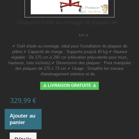
Dispositif d'aide au montage de plaques de...
4.5 / 5
✔ Outil d'aide au montage, idéal pour l'installation de plaques de
plâtre.✔ Capacité de charge : Supporte jusqu'à 40 kg.✔ Hauteur
réglable : De 170 cm à 290 cm (utilisation polyvalente pour murs,
hauteurs, toits inclinés).✔ Dimensions des plaques : Peut manipuler
des plaques de 175 x 73 cm.✔ Usage : Simplifie les travaux
d'aménagement intérieur et de...
⚠️ LIVRAISON GRATUITE ⚠️
329,99 €
Ajouter au
panier