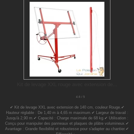
Kit de levage XXL rouge avec extension de...
4.6 / 5
✔ Kit de levage XXL avec extension de 140 cm, couleur Rouge.✔
Hauteur réglable : De 1,40 m à 4,65 m maximum.✔ Largeur de travail :
Jusqu'à 2,90 m.✔ Capacité : Charge maximale de 68 kg.✔ Utilisation :
Conçu pour manipuler des panneaux et plaques de plâtre volumineux.✔
Avantage : Grande flexibilité et robustesse pour s'adapter au chantier.✔