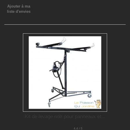
Ajouter à ma
liste d'envies
Kit de levage noir pour panneaux et...
4.4 / 5