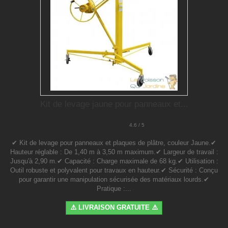
Kit de levage jaune pour panneaux et...
4.6 / 5
✔ Kit de levage pour panneaux et plaques de plâtre, couleur Jaune.✔
Hauteur réglable : De 1,40 m à 3,50 m maximum.✔ Largeur de travail :
Jusqu'à 2,90 m.✔ Capacité : Charge maximale de 68 kg.✔ Utilisation :
Outil robuste et polyvalent pour travaux en hauteur.✔ Sécurité : Conçu
pour garantir une manipulation sécurisée des matériaux lourds.✔
Pratique :...
⚠️ LIVRAISON GRATUITE ⚠️