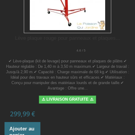
Lève plaque rouge pour panneaux et plaques...
4.6 / 5
✔ Lève-plaque (kit de levage) pour panneaux et plaques de plâtre.✔
Hauteur réglable : De 1,40 m à 3,50 m maximum.✔ Largeur de travail :
Jusqu'à 2,90 m.✔ Capacité : Charge maximale de 68 kg.✔ Utilisation :
Idéal pour des travaux en hauteur sûrs et efficaces.✔ Matériaux :
Conçu pour manipuler des matériaux lourds et de grande taille.✔
Avantage : Offre une...
⚠️ LIVRAISON GRATUITE ⚠️
299,99 €
Ajouter au