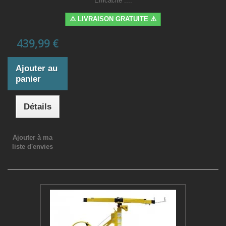
Efficacité :...
⚠️ LIVRAISON GRATUITE ⚠️
439,99 €
Ajouter au
panier
Détails
Ajouter à ma
liste d'envies