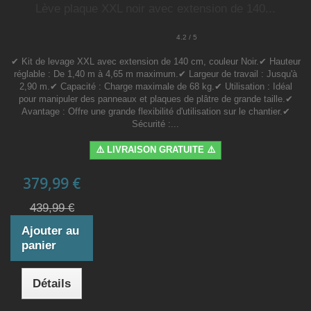
Lève plaque XXL noir avec extension de 140...
4.2 / 5
✔ Kit de levage XXL avec extension de 140 cm, couleur Noir.✔ Hauteur
réglable : De 1,40 m à 4,65 m maximum.✔ Largeur de travail : Jusqu'à
2,90 m.✔ Capacité : Charge maximale de 68 kg.✔ Utilisation : Idéal
pour manipuler des panneaux et plaques de plâtre de grande taille.✔
Avantage : Offre une grande flexibilité d'utilisation sur le chantier.✔
Sécurité :...
⚠️ LIVRAISON GRATUITE ⚠️
379,99 €
439,99 €
Ajouter au
panier
Détails