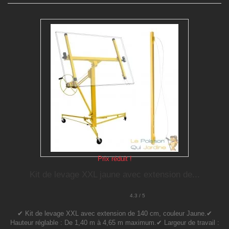
Prix réduit !
Kit de levage XXL jaune avec extension de...
4.3 / 5
✔ Kit de levage XXL avec extension de 140 cm, couleur Jaune.✔
Hauteur réglable : De 1,40 m à 4,65 m maximum.✔ Largeur de travail :