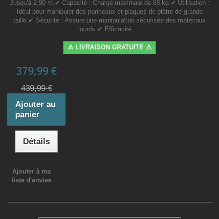
Jusqu'à 2,90 m.✔ Capacité : Charge maximale de 68 kg.✔ Utilisation :
Idéal pour manipuler des panneaux et plaques de plâtre de grande
taille.✔ Sécurité : Assure une manipulation sécurisée des matériaux
lourds.✔ Efficacité :...
⚠️ LIVRAISON GRATUITE ⚠️
379,99 €
439,99 €
Ajouter au
panier
Détails
Ajouter à ma
liste d'envies