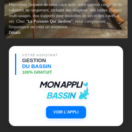
Maximisez l'espace de votre cave avec notre gamme complète de
solutions de rangement, incluant des étagères, des tables pliantes
multi-usages, des supports pour bouteilles de vin et des caves à
vin. Chez
"Le Poisson Qui Jardine"
, nous comprenons
l'importance de créer un environne...
Détails
VOTRE ASSISTANT
GESTION
DU BASSIN
100% GRATUIT
VOIR L'APPLI