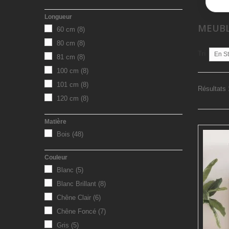
Longueur
MEUBL
60 cm
(8)
80 cm
(8)
Tri
En S
81 cm
(8)
100 cm
(8)
101 cm
(8)
Résultats 
120 cm
(8)
Matière
Bois
(48)
Couleur
Blanc
(5)
Blanc Brillant
(8)
Chêne Clair
(6)
Chêne Foncé
(7)
Gris
(5)