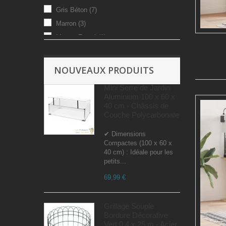
Gris Béton
(7)
Marron
(3)
Marron Foncé
(1)
Marron Naturel
(1)
Noir
(5)
NOUVEAUX PRODUITS
Mini Serre de Jardin
Aluminium 100 x 60 x
40 cm - Châssis de
Couche Polycarbonate
✔ Dimensions
Compactes (100 x 60 x
40 cm) : Idéale pour les
petits...
69,99 €
Grillage Souple
Bordure Décorative
Vert 0,4 x 25 m - Acier