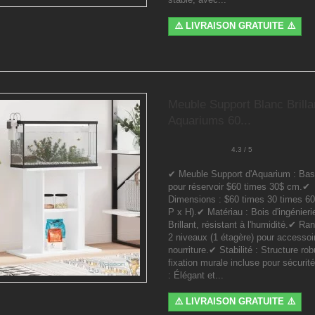
⚠️ LIVRAISON GRATUITE ⚠️
Meuble Support Blanc Brilla
Aquariums 60...
4.3 / 5
✔ Meuble Support d'Aquarium : Bas
pour réservoir $60 times 30$ cm.✔
Dimensions : $60 times 30 times 60
P x H).✔ Matériau : Bois d'ingénieri
Brillant, résistant à l'humidité.✔ R
2 niveaux (1 étagère) pour accessoi
nourriture.✔ Stabilité : Structure rob
fixation murale incluse pour sécuri
: Élégant et...
⚠️ LIVRAISON GRATUITE ⚠️