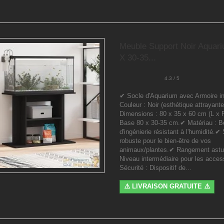
Meuble Support Noir Aquar
X 30-35...
4.3 / 5
✔ Socle d'Aquarium avec Armoire i
Couleur : Noir (esthétique attrayant
Dimensions : 80 x 35 x 60 cm (L x P
Base 80 x 30-35 cm.✔ Matériau : B
d'ingénierie résistant à l'humidité.✔ 
robuste pour le bien-être de vos
animaux/plantes.✔ Rangement astu
Niveau intermédiaire pour les acce
Sécurité : Dispositif de...
⚠️ LIVRAISON GRATUITE ⚠️