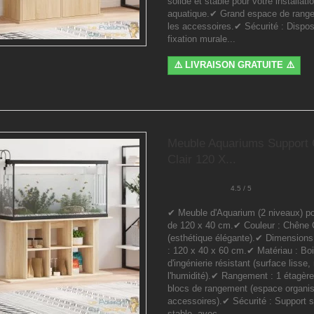
solide et stable pour votre installati
aquatique.✔ Grand espace de rang
les accessoires.✔ Sécurité : Disposi
fixation murale...
⚠️ LIVRAISON GRATUITE ⚠️
Meuble Aquariums Support
Clair 120 X...
4.5 / 5
✔ Meuble d'Aquarium (2 niveaux) p
de 120 x 40 cm.✔ Couleur : Chêne C
(esthétique élégante).✔ Dimensions
: 120 x 40 x 60 cm.✔ Matériau : Bo
d'ingénierie résistant (surface lisse,
l'humidité).✔ Rangement : 1 étagèr
blocs de rangement (espace organi
accessoires).✔ Sécurité : Support s
stable, avec...