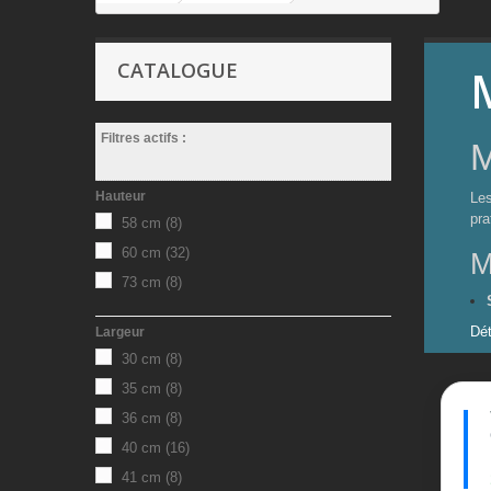
CATALOGUE
Filtres actifs :
M
Hauteur
Les
pra
58 cm
(8)
60 cm
(32)
M
73 cm
(8)
Dét
Largeur
30 cm
(8)
35 cm
(8)
36 cm
(8)
40 cm
(16)
41 cm
(8)