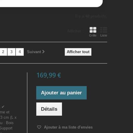
Il y a 48 produits.
Afficher :
Grille
Liste
2
3
4
Suivant
Afficher tout
169,99 €
Ajouter au panier
s.✔
Détails
rne et
73 cm (L x
u : Bois
Ajouter à ma liste d'envies
 Support