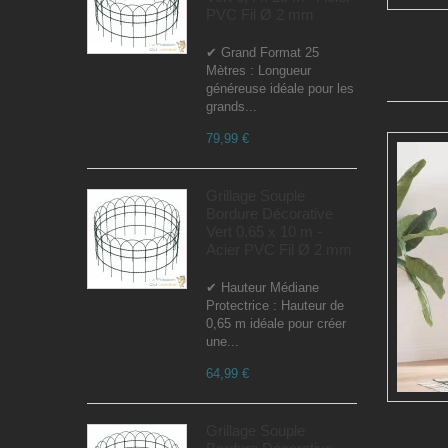
PVC Fil Ø 2 mm
✔ Grand Format 25
Mètres : Longueur
généreuse idéale pour les
grands...
79,99 €
Grillage Souple
Bordure Décorative
Vert 0,65 x 10 m -
Acier PVC Fil Ø 2 mm
✔ Hauteur Médiane
Protectrice : Hauteur de
0,65 m idéale pour créer
une...
64,99 €
Grillage Souple