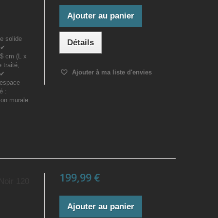
Ajouter au panier
e solide
Détails
.✔
$ cm (L x
 traité,
Ajouter à ma liste d'envies
.✔
 espace
é :
tion murale
199,99 €
Noir 120
Ajouter au panier