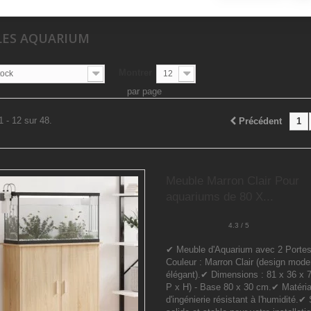
ES AQUARIUM
Montrer
tock
12
par page
1 - 12 sur 48.
Précédent
1
Meuble Marron Clair Pour
aquariums de 80 X...
4.3 / 5
✔ Meuble d'Aquarium avec 2 Porte
Couleur : Marron Clair (design mode
élégant).✔ Dimensions : 81 x 36 x 
P x H) - Base 80 x 30 cm.✔ Matéria
d'ingénierie résistant à l'humidité.✔