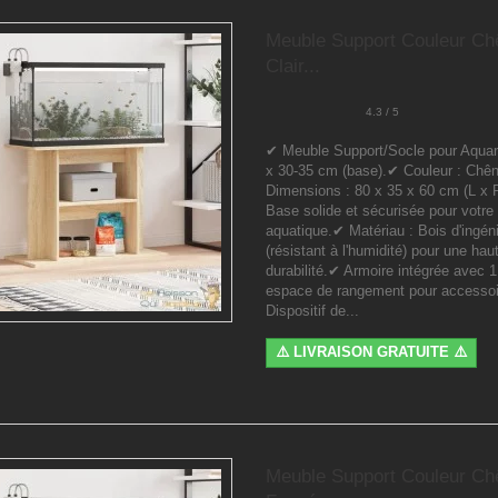
Meuble Support Couleur Ch
Clair...
4.3 / 5
✔ Meuble Support/Socle pour Aquar
x 30-35 cm (base).✔ Couleur : Chêne
Dimensions : 80 x 35 x 60 cm (L x 
Base solide et sécurisée pour votre 
aquatique.✔ Matériau : Bois d'ingéni
(résistant à l'humidité) pour une hau
durabilité.✔ Armoire intégrée avec 1
espace de rangement pour accesso
Dispositif de...
⚠️ LIVRAISON GRATUITE ⚠️
Meuble Support Couleur Ch