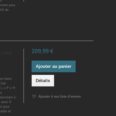
on
ement pour
tif de
209,99 €
 Chêne
Ajouter au panier
our base
Détails
lair
 L x P x H
is
Ajouter à ma liste d'envies
 résistant à
e avec 6
sé pour
olide et