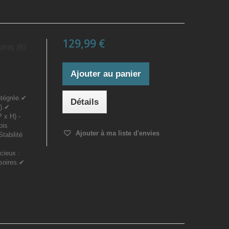
129,99 €
iums 80
Ajouter au panier
ntégrée.✔
Détails
e).✔
 x H) -
ois
Ajouter à ma liste d'envies
Stabilité
cieux :
ssoires.✔