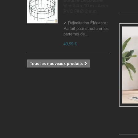
Bordure Décorative
Vert 0,4 x 10 m - Acier
PVC Fil Ø 2 mm
✔ Délimitation Élégante :
Parfait pour structurer les
parterres de...
49,99 €
Tous les nouveaux produits