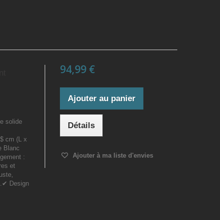
94,99 €
nt
Ajouter au panier
e solide
Détails
$ cm (L x
e Blanc
Ajouter à ma liste d'envies
angement :
res et
uste,
té.✔ Design