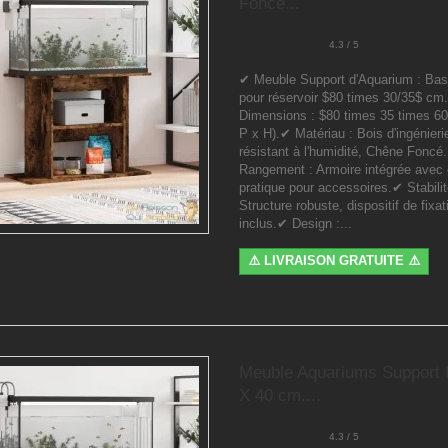
Foncé...
4.3 / 5
✔ Meuble Support d'Aquarium : Bas
pour réservoir $80 times 30/35$ cm
Dimensions : $80 times 35 times 60
P x H).✔ Matériau : Bois d'ingénierie
résistant à l'humidité, Chêne Foncé
Rangement : Armoire intégrée avec
pratique pour accessoires.✔ Stabilit
Structure robuste, dispositif de fixa
inclus.✔ Design :...
⚠️ LIVRAISON GRATUITE ⚠️
Meuble Aquariums Support 
X 40 cm....
4.3 / 5