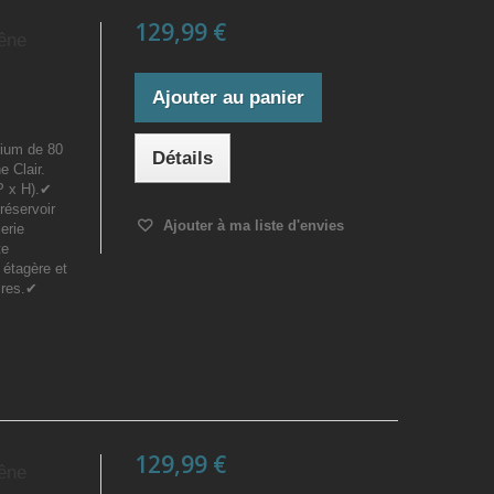
129,99 €
êne
Ajouter au panier
ium de 80
Détails
 Clair.
P x H).✔
réservoir
Ajouter à ma liste d'envies
erie
te
 étagère et
ires.✔
129,99 €
êne