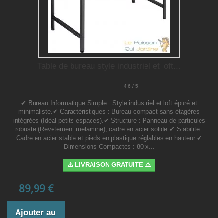
Table de bureau style industriel et loft...
4.6 / 5
✔ Bureau Informatique Simple : Style industriel et loft épuré et
minimaliste.✔ Caractéristiques : Bureau compact sans étagères
intégrées (Idéal petits espaces).✔ Structure : Panneau de particules
robuste (Revêtement mélamine), cadre en acier solide.✔ Stabilité :
Cadre en acier stable et pieds en plastique réglables en hauteur.✔
Dimensions Compactes : 80 x...
⚠️ LIVRAISON GRATUITE ⚠️
89,99 €
Ajouter au