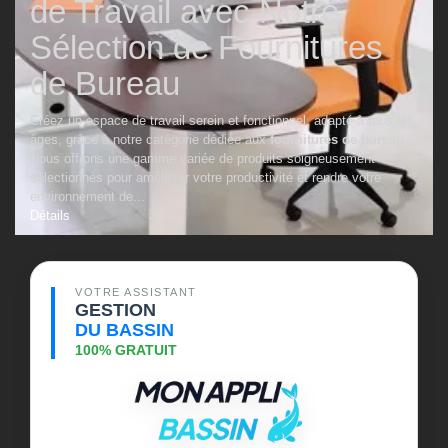
de Travail avec Notre
Sélection de Fournitures
de Bureau
Créez un espace de travail serein et fonctionnel, adapté à tous les
âges, grâce à notre catégorie dédiée aux
fournitures de bureau
.
Nous offrons une gamme variée de produits soigneusement
sélectionnés pour améliorer votre productivité et rendre votre
environnement de...
Détails
VOTRE ASSISTANT
GESTION
DU BASSIN
100% GRATUIT