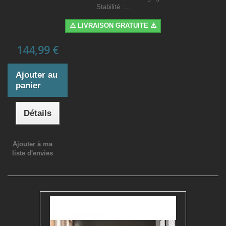
Stabilité :...
⚠️ LIVRAISON GRATUITE ⚠️
144,99 €
Ajouter au
panier
Détails
Ajouter à ma
liste d'envies