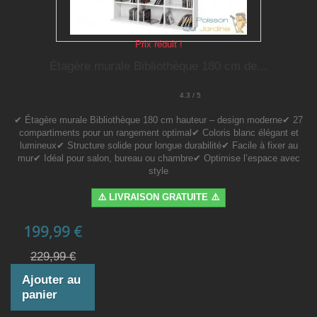
Prix réduit !
Étagère murale Bibliothèque 180 cm de...
4.3 / 5
✔ Étagère murale Bibliothèque 180 cm hauteur – design moderne✔ 27
compartiments pour un rangement optimal✔ Coloris blanc élégant et
lumineux✔ Structure solide pour longue durabilité✔ Facile à fixer au
mur✔ Idéal pour salon, bureau ou chambre✔ Optimise l’espace avec
style
⚠️ LIVRAISON GRATUITE ⚠️
199,99 €
229,99 €
Ajouter au
panier