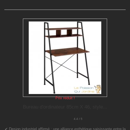
Prix réduit !
Bureau d'ordinateur 85cm X 46, style...
4.4 / 5
✔ Design industriel affirmé : une alliance esthétique saisissante entre la