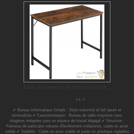
Table de bureau style industriel et loft...
4.4 / 5
✔ Bureau Informatique Simple : Style industriel et loft épuré et
minimaliste.✔ Caractéristiques : Bureau de taille moyenne sans
étagères intégrées pour un espace de travail dégagé.✔ Structure :
Panneau de particules robuste (Revêtement mélamine), cadre en acier
solide.✔ Stabilité : Cadre en acier stable et pieds en plastique réglables