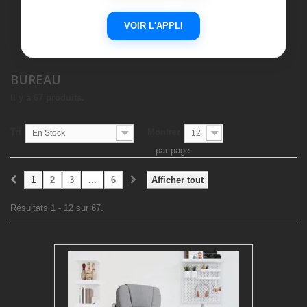
VOIR L'APPLI
BUREAU
Il y a 67 produits.
Tri
Montrer
En Stock
12
par page
1
2
3
...
6
Afficher tout
Résultats 1 - 12 sur 67.