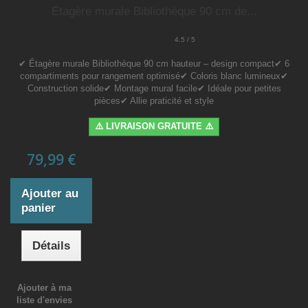
Étagère murale Bibliothèque 90 cm de...
4.5 / 5
✔ Étagère murale Bibliothèque 90 cm hauteur – design compact✔ 6
compartiments pour rangement optimisé✔ Coloris blanc lumineux✔
Construction solide✔ Montage mural facile✔ Idéale pour petites
pièces✔ Allie praticité et style
⚠️ LIVRAISON GRATUITE ⚠️
79,99 €
Ajouter au
panier
Détails
Ajouter à ma
liste d'envies