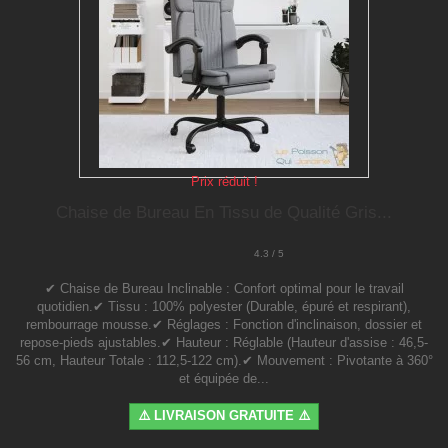
Prix réduit !
Chaise de Bureau En Tissu de Qualité Gris...
4.3 / 5
✔ Chaise de Bureau Inclinable : Confort optimal pour le travail
quotidien.✔ Tissu : 100% polyester (Durable, épuré et respirant),
rembourrage mousse.✔ Réglages : Fonction d'inclinaison, dossier et
repose-pieds ajustables.✔ Hauteur : Réglable (Hauteur d'assise : 46,5-
56 cm, Hauteur Totale : 112,5-122 cm).✔ Mouvement : Pivotante à 360°
et équipée de...
⚠️ LIVRAISON GRATUITE ⚠️