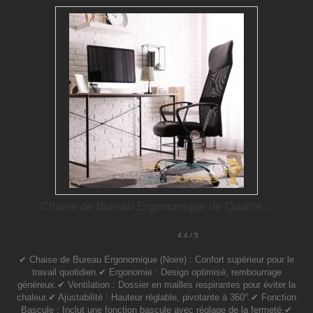
Chaise de Bureau Ergonomique de Qualité...
4.4 / 5
✔ Chaise de Bureau Ergonomique (Noire) : Confort supérieur pour le
travail quotidien.✔ Ergonomie : Design optimisé, rembourrage
généreux.✔ Ventilation : Dossier en mailles respirantes pour éviter la
chaleur.✔ Ajustabilité : Hauteur réglable, pivotante à 360°.✔ Fonction
Bascule : Inclut une fonction bascule avec réglage de la fermeté.✔