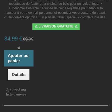
robustesse de l'acier et la chaleur du bois pour un look unique. ✔
Ergonomie ajustable : équipée de pieds réglables pour adapter la
hauteur à votre confort personnel et optimiser votre posture de travail.
✔ Rangement optimisé : un plan de travail spacieux complété par des...
⚠️ LIVRAISON GRATUITE ⚠️
84,99 €
89,99
€
Ajouter au
panier
Détails
Ajouter à ma
liste d'envies