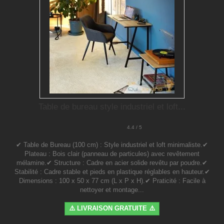
Table de bureau style industriel et loft...
4.4 / 5
✔ Table de Bureau (100 cm) : Style industriel et loft minimaliste.✔
Plateau : Bois clair (panneau de particules) avec revêtement
mélamine.✔ Structure : Cadre en acier solide revêtu par poudre.✔
Stabilité : Cadre stable et pieds en plastique réglables en hauteur.✔
Dimensions : 100 x 50 x 77 cm (L x P x H).✔ Praticité : Facile à
nettoyer et montage...
⚠️ LIVRAISON GRATUITE ⚠️