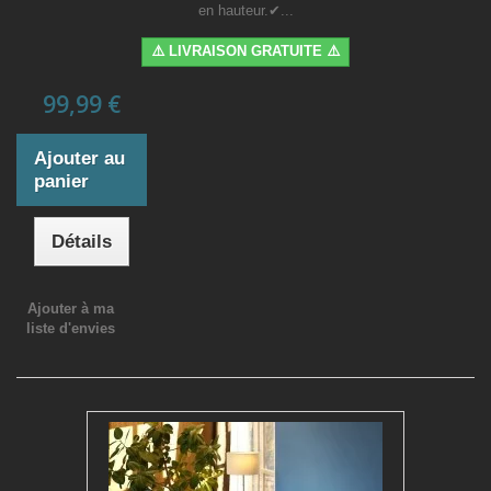
en hauteur.✔...
⚠️ LIVRAISON GRATUITE ⚠️
99,99 €
Ajouter au
panier
Détails
Ajouter à ma
liste d'envies