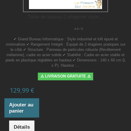
Table de bureau 2 étagères style...
4.0 / 5
✔ Grand Bureau Informatique : Style industriel et loft épuré et
minimaliste.✔ Rangement Intégré : Équipé de 2 étagères pratiques sur
le côté.✔ Structure : Panneau de particules robuste (Revêtement
mélamine), cadre en acier solide.✔ Stabilité : Cadre en acier stable et
pieds en plastique réglables en hauteur.✔ Dimensions : 140 x 60 cm (L
x P). Hauteur :...
⚠️ LIVRAISON GRATUITE ⚠️
129,99 €
Ajouter au
panier
Détails