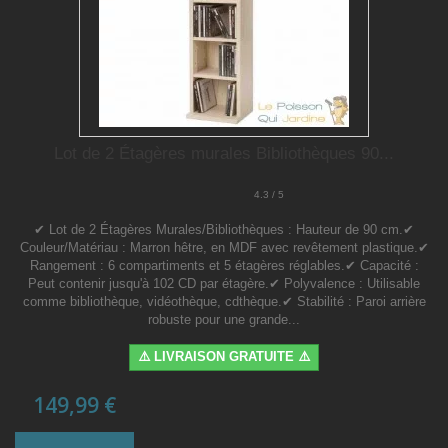
Lot de 2 Étagères murales Bibliothèques 90...
4.3 / 5
✔ Lot de 2 Étagères Murales/Bibliothèques : Hauteur de 90 cm.✔
Couleur/Matériau : Marron hêtre, en MDF avec revêtement plastique.✔
Rangement : 6 compartiments et 5 étagères réglables.✔ Capacité :
Peut contenir jusqu'à 102 CD par étagère.✔ Polyvalence : Utilisable
comme bibliothèque, vidéothèque, cdthèque.✔ Stabilité : Paroi arrière
robuste pour une grande...
⚠️ LIVRAISON GRATUITE ⚠️
149,99 €