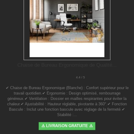
Chaise de Bureau Ergonomique de Qualité...
4.4 / 5
✔ Chaise de Bureau Ergonomique (Blanche) : Confort supérieur pour le
travail quotidien.✔ Ergonomie : Design optimisé, rembourrage
généreux.✔ Ventilation : Dossier en mailles respirantes pour éviter la
chaleur.✔ Ajustabilité : Hauteur réglable, pivotante à 360°.✔ Fonction
Bascule : Inclut une fonction bascule avec réglage de la fermeté.✔
Stabilité :...
⚠️ LIVRAISON GRATUITE ⚠️