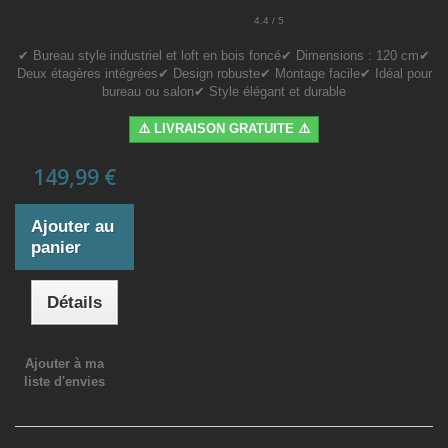
4.4 / 5
✔ Bureau style industriel et loft en bois foncé✔ Dimensions : 120 cm✔
Deux étagères intégrées✔ Design robuste✔ Montage facile✔ Idéal pour
bureau ou salon✔ Style élégant et durable
⚠️ LIVRAISON GRATUITE ⚠️
149,99 €
Ajouter au
panier
Détails
Ajouter à ma
liste d'envies