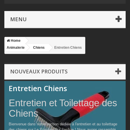
MENU
Home
Animalerie
Chiens
Entretien Chiens
NOUVEAUX PRODUITS
Entretien Chiens
Entretien et Toilettage des
Chiens
Bienvenue dans notre section dédiée à l'entretien et au toilettage
des chiens sur Le Poisson Qui Jardine ! Nous avons rassemblé