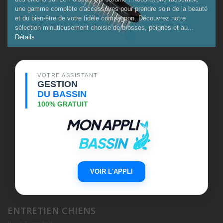
une gamme complète d'accessoires pour prendre soin de la beauté
et du bien-être de votre fidèle compagnon. Découvrez notre
sélection minutieusement choisie de brosses, peignes et au...
Détails
VOTRE ASSISTANT
GESTION
DU BASSIN
100% GRATUIT
VOIR L'APPLI
ENTRETIEN CHIENS