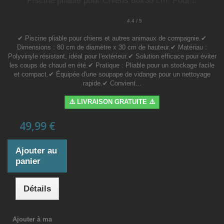
Piscine pliable pour Chiens 80x30 cm. Pour...
4.4 / 5
✔ Piscine pliable pour chiens et autres animaux de compagnie.✔
Dimensions : 80 cm de diamètre x 30 cm de hauteur.✔ Matériau :
Polyvinyle résistant, idéal pour l'extérieur.✔ Solution efficace pour éviter
les coups de chaud en été.✔ Pratique : Pliable pour un stockage facile
et compact.✔ Équipée d'une soupape de vidange pour un nettoyage
rapide.✔ Convient...
⚠️ LIVRAISON GRATUITE ⚠️
49,99 €
Ajouter au
panier
Détails
Ajouter à ma