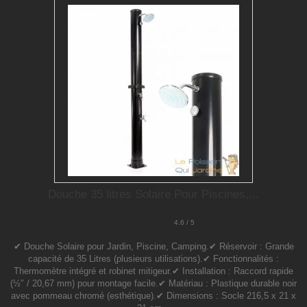
Douche 35 litres Solaire Pour Piscines,...
4.6 / 5
✔ Douche Solaire pour Jardin, Piscine, Camping.✔ Réservoir : Grande
capacité de 35 Litres (plusieurs utilisations).✔ Fonctionnalités :
Thermomètre intégré et robinet mitigeur.✔ Installation : Raccord rapide
(½″ / 20,67 mm) pour montage facile.✔ Matériau : Plastique durable noir
avec pommeau chromé (esthétique).✔ Dimensions : Socle 216,5 x 21 x