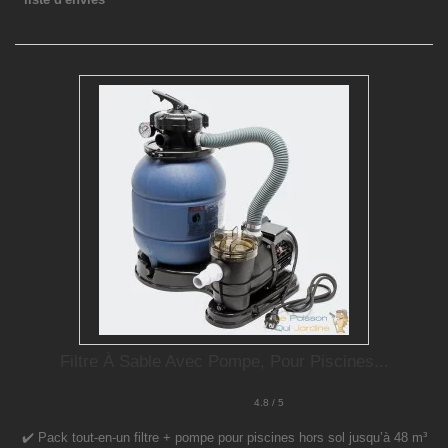
Filtre À Sable Avec Pompe, Pour Piscines...
4.8 / 5
✔️ Pack tout-en-un filtre + pompe pour piscines hors sol jusqu’à 48 m³