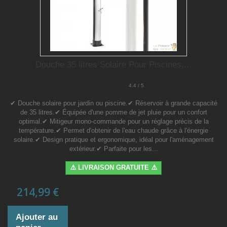
Douche 35 litres Solaire Pour Piscines,...
4.4 / 5
✔ Douche solaire pour jardin ou piscine.✔ Réservoir à grande capacité
de 35 litres.✔ Équipée d'une pomme de jet pluie pour un confort
optimal.✔ Mitigeur mono-commande pour un réglage précis de la
température.✔ Permet d'obtenir de l'eau chaude grâce à l'énergie
solaire.✔ Design pratique et ergonomique, idéal pour l'aménagement
extérieur.✔ Parfaite pour les...
⚠️ LIVRAISON GRATUITE ⚠️
214,99 €
Ajouter au