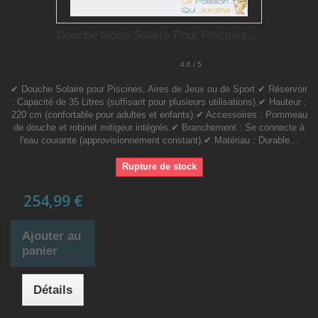
Douche Noire Solaire Pour Piscines,...
4.6 / 5
✔ Douche Solaire pour Piscines, Aires de Jeux ou de Sport.✔ Réservoir
: Capacité de 35 Litres (suffisant pour plusieurs utilisations).✔ Hauteur :
220 cm (confortable pour adultes et enfants).✔ Accessoires : Pommeau
de douche et robinet mitigeur intégrés.✔ Branchement : Se connecte à
l'eau courante (approvisionnement constant).✔ Matériau : Durable...
Rupture de stock
254,99 €
Ajouter au
panier
Détails