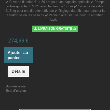
✔️ Cuve de filtration 61 x 56 cm pour une capacité optimale ✔️ Pompe
auto-aspirante 0,35 PS avec hauteur de 17 cm ✔️ Capacité de sable
21,5 kg pour une filtration efficace ✔️ Réglage du débit pour adapter la
filtration selon les besoins ✔️ Vanne d’arrêt incluse pour un entretien
facile...
⚠️ LIVRAISON GRATUITE ⚠️
274,99 €
Ajouter au
panier
Détails
Ajouter à ma
liste d'envies