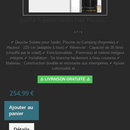
Douche Argentée Solaire Pour Piscines,...
4.7 / 5
✔ Douche Solaire pour Jardin, Piscine ou Camping (Argentée).✔
Hauteur : 220 cm (adaptée à tous).✔ Réservoir : Capacité de 35 litres
(chauffé par le soleil).✔ Fonctionnalités : Pommeau et robinet mitigeur
intégrés.✔ Installation : Se branche facilement à l'eau courante.✔
Matériau : Construction durable et résistante aux intempéries.✔ Ajoute
commodité et...
⚠️ LIVRAISON GRATUITE ⚠️
254,99 €
Ajouter au
panier
Détails