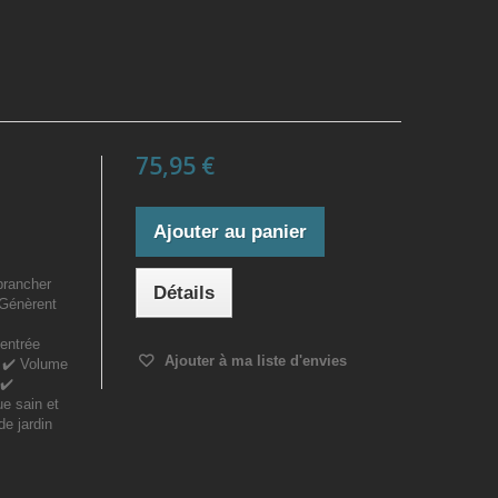
75,95 €
Ajouter au panier
brancher
Détails
 Génèrent
’entrée
Ajouter à ma liste d'envies
e ✔️ Volume
 ✔️
e sain et
de jardin