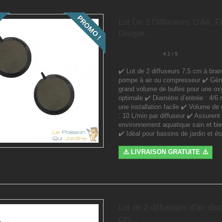
PROMO !
Lot De 2 Diffuseurs D'Air, 
Disque...
4.1 / 5
✔️ Lot de 2 diffuseurs 7,5 cm à bran
pompe à air ou compresseur ✔️ Gén
grand volume de bulles pour une ox
optimale ✔️ Diamètre d’entrée : 4/6
une installation facile ✔️ Volume de 
: 10 L/min par diffuseur ✔️ Assurent
environnement aquatique sain et bi
✔️ Idéal pour bassins de jardin et ét
⚠️ LIVRAISON GRATUITE ⚠️
Lot de 2 diffuseurs d'air di
cm...