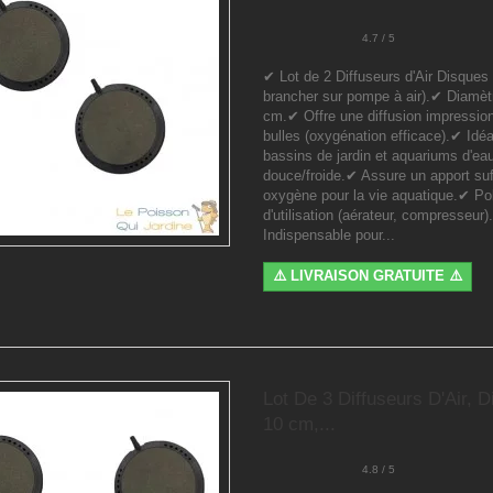
4.7 / 5
✔ Lot de 2 Diffuseurs d'Air Disques 
brancher sur pompe à air).✔ Diamèt
cm.✔ Offre une diffusion impressio
bulles (oxygénation efficace).✔ Idéa
bassins de jardin et aquariums d'ea
douce/froide.✔ Assure un apport suf
oxygène pour la vie aquatique.✔ Po
d'utilisation (aérateur, compresseur)
Indispensable pour...
⚠️ LIVRAISON GRATUITE ⚠️
Lot De 3 Diffuseurs D'Air, D
10 cm,...
4.8 / 5