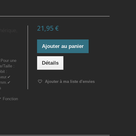
21,95 €
hérique,
Ajouter au panier
: Pour une
Détails
/Taille :
it :
useur.✔
Ajouter à ma liste d'envies
6 mm.✔
s
:
.✔ Fonction