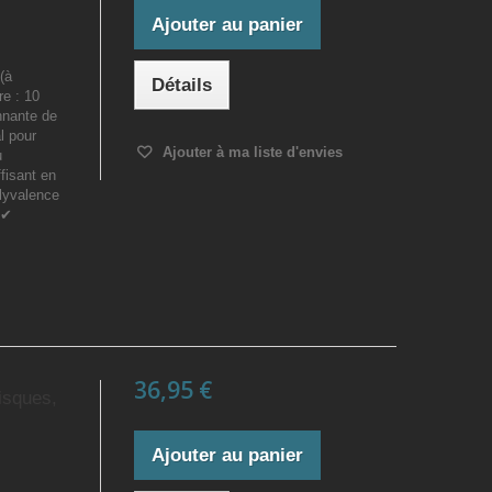
Ajouter au panier
(à
Détails
re : 10
nnante de
l pour
Ajouter à ma liste d'envies
u
fisant en
lyvalence
.✔
36,95 €
isques,
Ajouter au panier