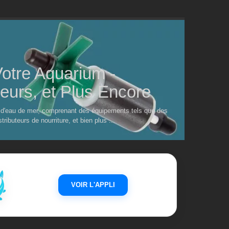
otre Aquarium -
urs, et Plus Encore
 d'eau de mer, comprenant des équipements tels que des
ibuteurs de nourriture, et bien plus ...
VOIR L'APPLI