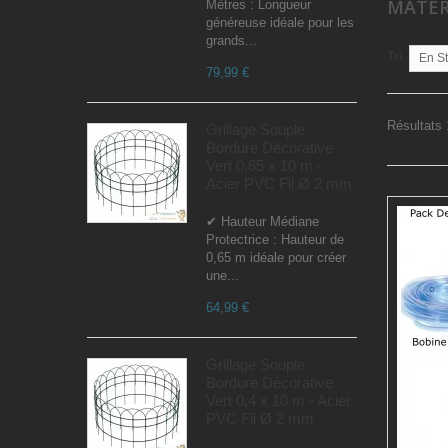
MATÉR
Mètres : Longueur
généreuse idéale pour les
grands...
Tri
En S
79,99 €
Résultats 
Grillage Souple
Bordure Décorative
Vert 0,65 x 10 m -
Acier PVC Fil Ø 2 mm
✔ Hauteur Médiane
Protectrice : Hauteur de
0,65 m idéale pour créer
une...
64,99 €
Grillage Souple
Bordure Décorative
Vert 0,4 x 10 m - Acier
PVC Fil Ø 2 mm