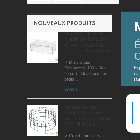
NOUVEAUX PRODUITS
Mini Serre de Jardin
Aluminium 100 x 60 x
É
40 cm - Châssis de
Couche Polycarbonate
O
✔ Dimensions
Exp
Compactes (100 x 60 x
40 cm) : Idéale pour les
osm
petits...
Dét
69,99 €
Grillage Souple
Bordure Décorative
Vert 0,4 x 25 m - Acier
PVC Fil Ø 2 mm
✔ Grand Format 25