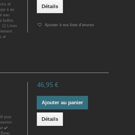
sins et
Détails
pe à air,
nt eau
e bulles,
Ajouter à ma liste d'envies
: 12 L/min
nnement
s et
46,95 €
Ajouter au panier
UM pour
Détails
nnexion
ur ✔️
️ Beau