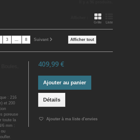
Il y a 96 produits.
Afficher :
Grille
Liste
3
...
8
Suivant
Afficher tout
409,99 €
, Boules,
Ajouter au panier
que : 216
Détails
m) et 200
tion
ès poreuse
Ajouter à ma liste d'envies
r toute la
 4/6 mm :
 ou
oufler.