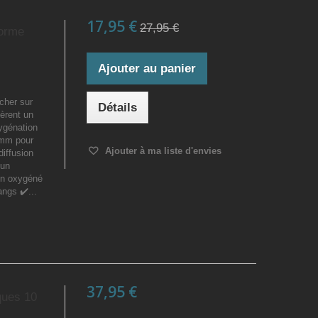
17,95 €
27,95 €
Forme
Ajouter au panier
cher sur
Détails
èrent un
ygénation
 mm pour
Ajouter à ma liste d'envies
diffusion
 un
en oxygéné
angs ✔️...
37,95 €
sques 10