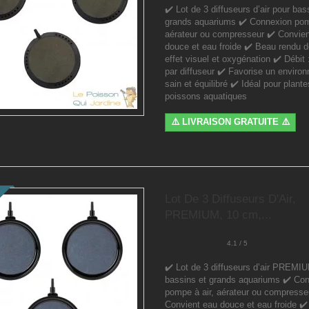
✔️ Lot de 3 diffuseurs d’air pour bas
grands aquariums ✔️ Connexion pom
aérateur ou compresseur ✔️ Convie
douce et eau froide ✔️ Beau rendu d
effet visuel et oxygénation ✔️ Débit 
par diffuseur ✔️ Favorise un enviro
sain et équilibré ✔️ Idéal pour plante
poissons aquatiques
⚠️ LIVRAISON GRATUITE ⚠️
Lot De 3 Diffuseurs D'Air,
PREMIUM, 10 cm,...
4.1 / 5
✔️ Lot de 3 diffuseurs d’air PREMI
bassins et grands aquariums ✔️ Co
pompe à air, aérateur ou compresse
Convient eau douce et eau froide ✔