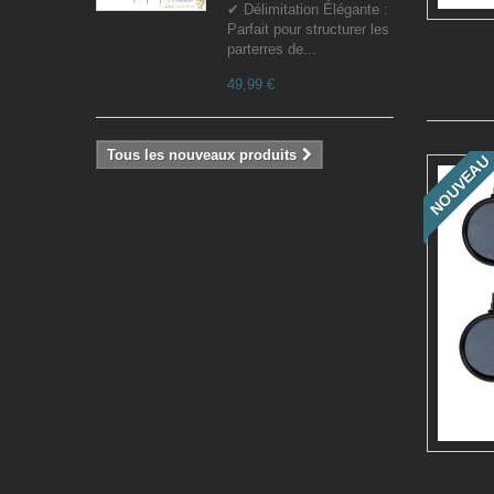
✔ Délimitation Élégante :
Parfait pour structurer les
parterres de...
49,99 €
Tous les nouveaux produits
NOUVEAU