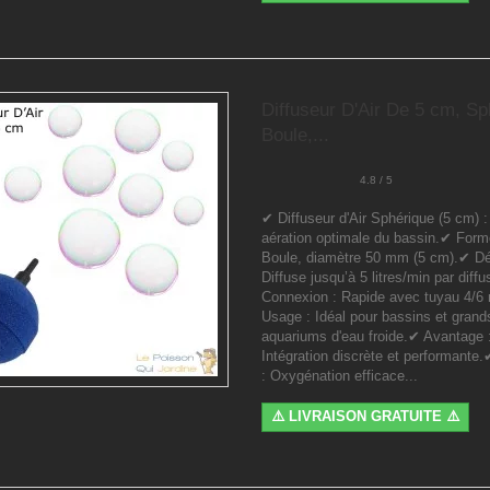
Diffuseur D'Air De 5 cm, Sp
Boule,...
4.8 / 5
✔ Diffuseur d'Air Sphérique (5 cm) 
aération optimale du bassin.✔ Forme
Boule, diamètre 50 mm (5 cm).✔ Déb
Diffuse jusqu’à 5 litres/min par diff
Connexion : Rapide avec tuyau 4/
Usage : Idéal pour bassins et grand
aquariums d'eau froide.✔ Avantage 
Intégration discrète et performante
: Oxygénation efficace...
⚠️ LIVRAISON GRATUITE ⚠️