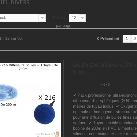
IEL DIVERS
Montrer
tock
12
par page
1 - 12 sur 96.
Précédent
1
2
Lot De 216 Diffuseurs D'Air
5 cm...
4.6 / 5
✔ Pack professionnel ultra-économi
diffuseurs d'air sphériques (Ø 50 m
mètres de tuyau inclus. ✔ Oxygéna
optimale et homogène : structure tr
pour une diffusion de bulles fines su
surface. ✔ Tuyau flexible standard
bobine de 200m en PVC alimentaire
silicone, non toxique et facile à cam