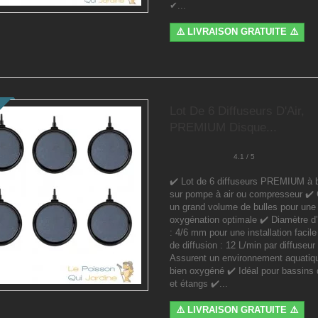
✔...
⚠️ LIVRAISON GRATUITE ⚠️
Lot De 6 Diffuseurs D'Air,
PREMIUM Disque...
4.1 / 5
✔️ Lot de 6 diffuseurs PREMIUM à 
sur pompe à air ou compresseur ✔️
un grand volume de bulles pour une
oxygénation optimale ✔️ Diamètre d
: 4/6 mm pour une installation facil
de diffusion : 12 L/min par diffuseur
Assurent un environnement aquatiqu
bien oxygéné ✔️ Idéal pour bassins 
et étangs ✔️...
⚠️ LIVRAISON GRATUITE ⚠️