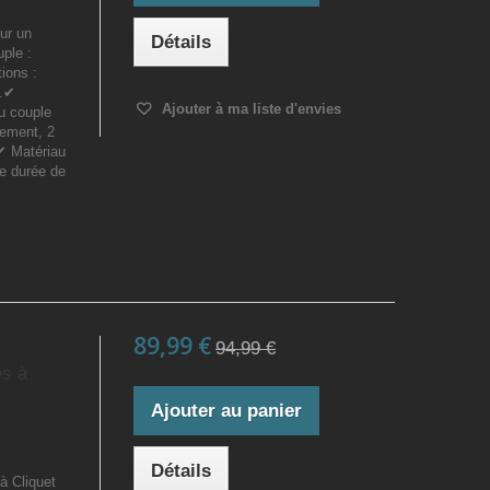
ur un
Détails
ple :
ions :
o.✔
Ajouter à ma liste d'envies
u couple
gement, 2
.✔ Matériau
ue durée de
89,99 €
94,99 €
es à
Ajouter au panier
Détails
à Cliquet