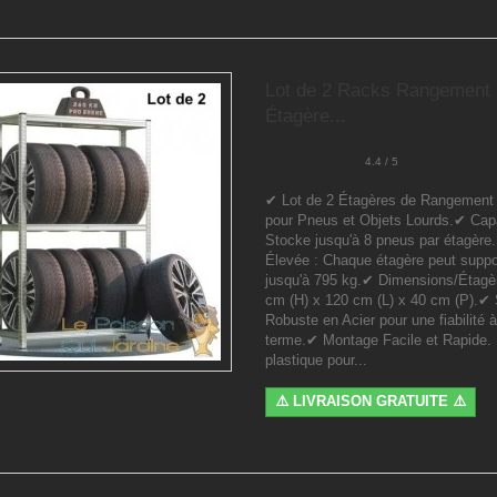
Lot de 2 Racks Rangement
Étagère...
4.4 / 5
✔ Lot de 2 Étagères de Rangement
pour Pneus et Objets Lourds.✔ Capa
Stocke jusqu'à 8 pneus par étagère
Élevée : Chaque étagère peut suppo
jusqu'à 795 kg.✔ Dimensions/Étagèr
cm (H) x 120 cm (L) x 40 cm (P).✔ 
Robuste en Acier pour une fiabilité à
terme.✔ Montage Facile et Rapide.
plastique pour...
⚠️ LIVRAISON GRATUITE ⚠️