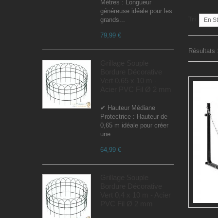
Mètres : Longueur
généreuse idéale pour les
Tri
grands...
En S
79,99 €
Résultats 
Grillage Souple
Bordure Décorative
Vert 0,65 x 10 m -
Acier PVC Fil Ø 2 mm
✔ Hauteur Médiane
Protectrice : Hauteur de
0,65 m idéale pour créer
une...
64,99 €
Grillage Souple
Bordure Décorative
Vert 0,4 x 10 m - Acier
PVC Fil Ø 2 mm