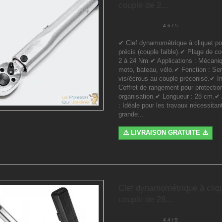
couple de 2...
4.6 / 5
✔ Clef dynamométrique à cliquet po
précis (couple faible).✔ Plage de co
2 à 24 Nm.✔ Applications : Mécaniq
moto, bateau, vélo.✔ Fonction : Se
vis/écrous au couple préconisé.✔ In
Coffret de rangement pour protectio
organisation.✔ Longueur : 28 cm.✔
: Idéale pour les travaux nécessitan
grande...
⚠️ LIVRAISON GRATUITE ⚠️
Clef dynamométrique à cliq
couple de 28...
4.4 / 5