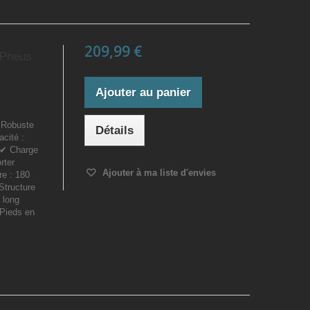
209,99 €
 Pneus
Ajouter au panier
 Robuste
Détails
cité :
.✔ Charge
rter
Ajouter à ma liste d'envies
e : 180
Structure
 long
 Pieds en