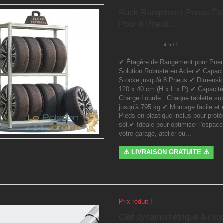
Rack Rangement Pneus Ét
Pour 8 Pneus...
4.5 / 5
✔ Étagère de Rangement pour Pneu
Solution Robuste en Acier.✔ Capaci
Stocke jusqu'à 8 Pneus.✔ Dimensio
120 x 40 cm (H x L x P).✔ Capacité
Charge Lourde : Chaque tablette su
jusqu'à 795 kg.✔ Montage facile et 
Pieds en plastique inclus pour proté
sol.✔ Idéale pour optimiser l'espac
votre garage, atelier ou...
⚠️ LIVRAISON GRATUITE ⚠️
Prix réduit !
Clef dynamométrique à cliq