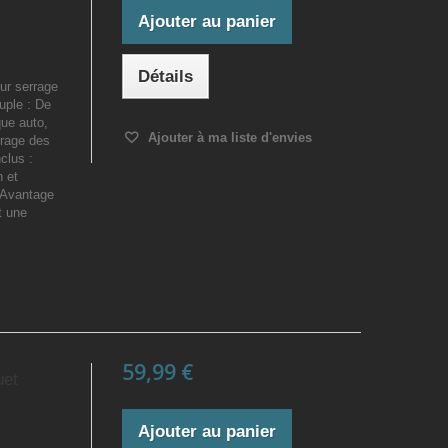
Ajouter au panier
Détails
ur serrage
uple : De
ue auto,
Ajouter à ma liste d'envies
rrage des
clus :
n et
 Avantage
t une
59,99 €
uet
Ajouter au panier