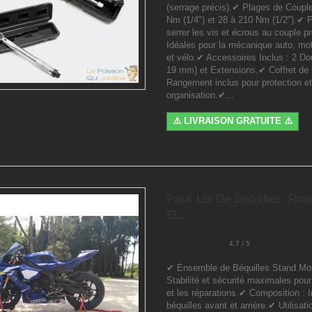
(serrage précis).✔ Plages de Couple
Nm (1/4") et 28 à 210 Nm (1/2").✔ 
serrer les vis et écrous au couple 
Idéales pour la mécanique auto, mo
et vélo.✔ Accessoires Inclus : 2 Dou
19 mm) et Extensions.✔ Coffret de
Rangement inclus pour protection et
organisation.✔...
⚠️ LIVRAISON GRATUITE ⚠️
Pack Lot De Béquilles, Rou
Et...
4.7 / 5
✔ Ensemble de Béquilles Stand Mot
Stabilité et sécurité maximales pour 
et les réparations.✔ Composition : I
béquilles avant et arrière.✔ Utilisati