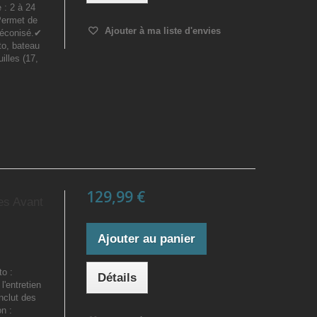
 : 2 à 24
Permet de
Ajouter à ma liste d'envies
préconisé.✔
to, bateau
illes (17,
129,99 €
es Avant
Ajouter au panier
o :
Détails
l'entretien
nclut des
on :