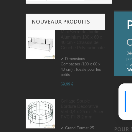
NOUVEAUX PRODUITS
Mini Serre de Jardin
Aluminium 100 x 60 x
O
40 cm - Châssis de
Couche Polycarbonate
Déc
✔ Dimensions
par
Compactes (100 x 60 x
mot
40 cm) : Idéale pour les
Dét
petits...
69,99 €
Grillage Souple
Bordure Décorative
Vert 0,4 x 25 m - Acier
PVC Fil Ø 2 mm
POUR
✔ Grand Format 25