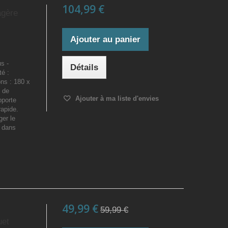
104,99 €
agère
Ajouter au panier
s -
Détails
té :
ns : 180 x
 de
Ajouter à ma liste d'envies
pporte
rapide.
ger le
e dans
49,99 €
59,99 €
uet