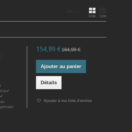
Afficher :
Grille
Liste
154,99 €
164,99 €
t
Ajouter au panier
Détails
t
urisé✔
s✔
Ajouter à ma liste d'envies
iau
optimal✔