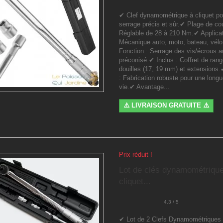
✔ Clef dynamométrique à cliquet po
serrage précis et sûr.✔ Plage de cou
Réglable de 28 à 210 Nm.✔ Applicat
Mécanique auto, moto, bateau, vél
Fonction : Serrage des vis/écrous a
préconisé.✔ Inclus : Coffret de ran
douilles (17, 19 mm) et extensions
: Fabrication robuste pour une long
vie.✔ Avantage...
⚠️ LIVRAISON GRATUITE ⚠️
Prix réduit !
Lot de clés dynamométriqu
cliquet...
4.3 / 5
✔ Lot de 2 Clefs Dynamométriques 