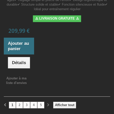
durable✔ Structure solide et stable✔ Fonction silencieuse et fluide✔
Idéal pour entraînement régulier
⚠️ LIVRAISON GRATUITE ⚠️
209,99 €
Ajouter au
panier
Détails
Ajouter à ma
liste d'envies
1
2
3
4
5
Afficher tout