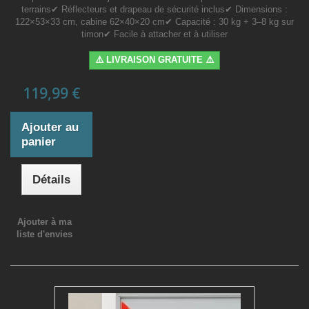
terrains✔ Réflecteurs et drapeau de sécurité inclus✔ Dimensions :
122×53×33 cm, cabine 62×40×20 cm✔ Capacité : 30 kg + 3–8 kg sur
timon✔ Facile à attacher et à utiliser
⚠️ LIVRAISON GRATUITE ⚠️
119,99 €
Ajouter au
panier
Détails
Ajouter à ma
liste d'envies