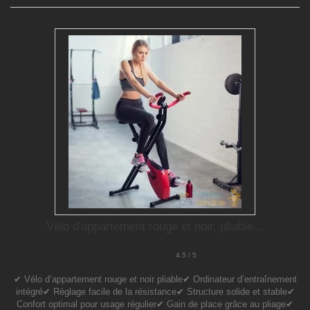
Vélo d'appartement rouge et noir, pliable...
4.5 / 5
✔ Vélo d’appartement rouge et noir pliable✔ Ordinateur d’entraînement
intégré✔ Réglage facile de la résistance✔ Structure solide et stable✔
Confort optimal pour usage régulier✔ Gain de place grâce au pliage✔