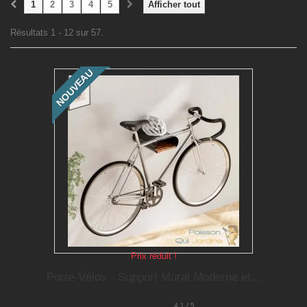
1
2
3
4
5
Afficher tout
Résultats 1 - 12 sur 57.
NOUVEAU
Prix réduit !
Porte-Vélos - Support Mural Moderne et...
4.1 / 5