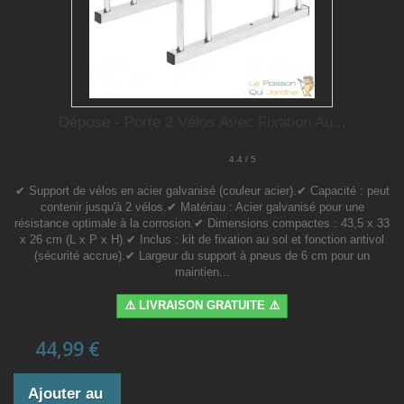
Dépose - Porte 2 Vélos Avec Fixation Au...
4.4 / 5
✔ Support de vélos en acier galvanisé (couleur acier).✔ Capacité : peut
contenir jusqu'à 2 vélos.✔ Matériau : Acier galvanisé pour une
résistance optimale à la corrosion.✔ Dimensions compactes : 43,5 x 33
x 26 cm (L x P x H).✔ Inclus : kit de fixation au sol et fonction antivol
(sécurité accrue).✔ Largeur du support à pneus de 6 cm pour un
maintien...
⚠️ LIVRAISON GRATUITE ⚠️
44,99 €
Ajouter au