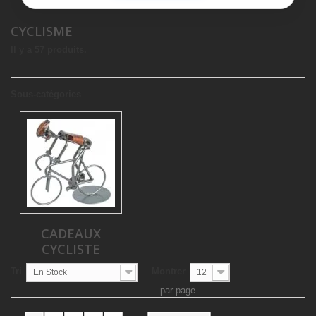
CYCLISME
Il y a 57 produits.
Sous-catégories
CADEAUX
CYCLISTE
Tri
Montrer
En Stock
12
par page