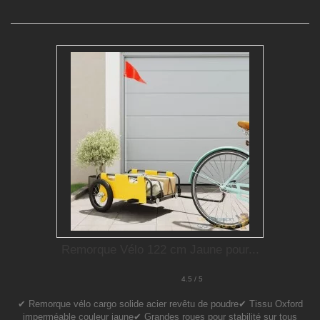
Remorque Vélo 122 cm Jaune pour...
4.5 / 5
✔ Remorque vélo cargo solide acier revêtu de poudre✔ Tissu Oxford
imperméable couleur jaune✔ Grandes roues pour stabilité sur tous