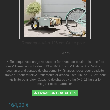
Remorque Vélo 135 cm Grise pour...
4.5 / 5
✔ Remorque vélo cargo robuste en fer revêtu de poudre, tissu oxford
gris✔ Dimensions totales : 135×68×38,5 cm✔ Cabine 80×55×20 cm
pour un grand espace de chargement✔ Grandes roues pour conduite
stable sur tout terrain✔ Réflecteurs et drapeau sécurité de 139 cm pour
visibilité optimale✔ Capacité de charge : 45 kg (+ 3–11 kg sur le
timon)✔ Facile à attacher...
⚠️ LIVRAISON GRATUITE ⚠️
164,99 €