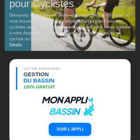
pour Cyclistes
Découvrez notre catégorie dédiée aux passionnés de cyclisme, où
vous trouverez une sélection complète d'accessoires pour les
cyclistes ainsi que des équipements pour vos vélos. Nous mettons
à votre disposition des articles de qualité, que vous soyez un
cycliste occasionnel ou un adepte chevronné de la bicy...
Détails
VOTRE ASSISTANT
GESTION
DU BASSIN
100% GRATUIT
VOIR L'APPLI