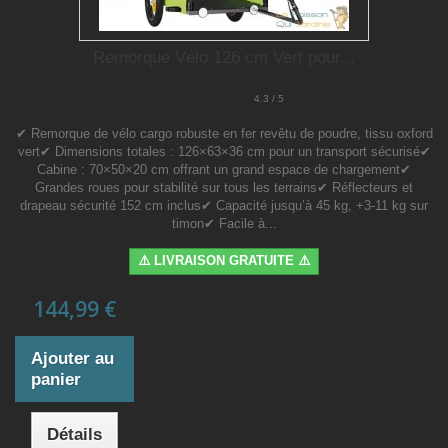
Remorque Vélo 126 cm Vert pour...
4.3 / 5
✔ Remorque de vélo cargo robuste en fer revêtu de poudre, tissu oxford
vert✔ Dimensions totales : 126×63×36 cm pour un transport sécurisé✔
Cabine : 70×50×20 cm offrant un grand espace de chargement✔
Grandes roues pour stabilité sur tous les terrains✔ Réflecteurs et
drapeau sécurité 152 cm inclus✔ Capacité jusqu’à 45 kg, +3-11 kg sur
timon✔ Facile à...
⚠️ LIVRAISON GRATUITE ⚠️
144,99 €
Ajouter au
panier
Détails