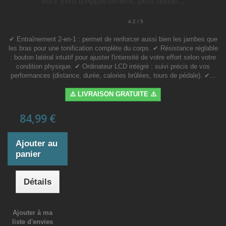
Mini Vélo d'Appartement, petit home...
4.2 / 5
✔ Entraînement 2-en-1 : permet de renforcer aussi bien les jambes que
les bras pour une tonification complète du corps. ✔ Résistance réglable
: bouton latéral intuitif pour ajuster l'intensité de votre effort selon votre
condition physique. ✔ Ordinateur LCD intégré : suivi précis de vos
performances (distance, durée, calories brûlées, tours de pédale). ✔...
⚠️ LIVRAISON GRATUITE ⚠️
84,99 €
Ajouter au
panier
Détails
Ajouter à ma
liste d'envies