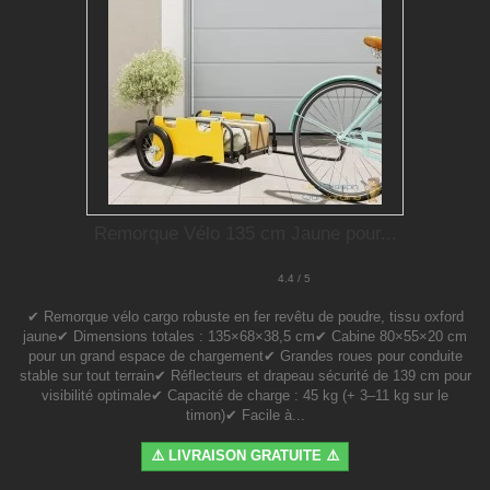
Remorque Vélo 135 cm Jaune pour...
4.4 / 5
✔ Remorque vélo cargo robuste en fer revêtu de poudre, tissu oxford
jaune✔ Dimensions totales : 135×68×38,5 cm✔ Cabine 80×55×20 cm
pour un grand espace de chargement✔ Grandes roues pour conduite
stable sur tout terrain✔ Réflecteurs et drapeau sécurité de 139 cm pour
visibilité optimale✔ Capacité de charge : 45 kg (+ 3–11 kg sur le
timon)✔ Facile à...
⚠️ LIVRAISON GRATUITE ⚠️