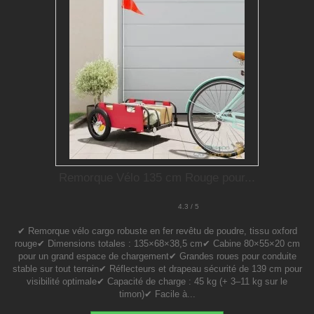
Remorque Vélo 135 cm Rouge pour...
4.3 / 5
✔ Remorque vélo cargo robuste en fer revêtu de poudre, tissu oxford
rouge✔ Dimensions totales : 135×68×38,5 cm✔ Cabine 80×55×20 cm
pour un grand espace de chargement✔ Grandes roues pour conduite
stable sur tout terrain✔ Réflecteurs et drapeau sécurité de 139 cm pour
visibilité optimale✔ Capacité de charge : 45 kg (+ 3–11 kg sur le
timon)✔ Facile à...