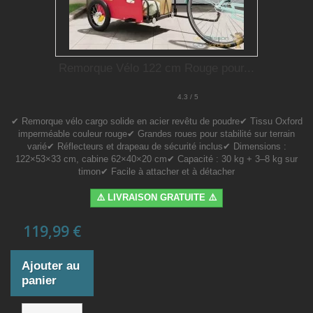
Remorque Vélo 122 cm Rouge pour...
4.3 / 5
✔ Remorque vélo cargo solide en acier revêtu de poudre✔ Tissu Oxford
imperméable couleur rouge✔ Grandes roues pour stabilité sur terrain
varié✔ Réflecteurs et drapeau de sécurité inclus✔ Dimensions :
122×53×33 cm, cabine 62×40×20 cm✔ Capacité : 30 kg + 3–8 kg sur
timon✔ Facile à attacher et à détacher
⚠️ LIVRAISON GRATUITE ⚠️
119,99 €
Ajouter au
panier