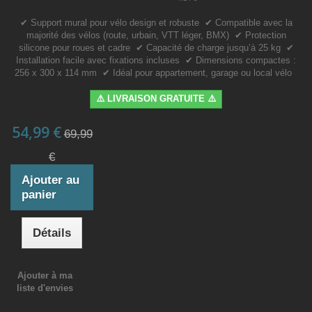
✔ Support mural pour vélo design et robuste ✔ Compatible avec la
majorité des vélos (route, urbain, VTT léger, BMX) ✔ Protection
silicone pour roues et cadre ✔ Capacité de charge jusqu’à 25 kg ✔
Installation facile avec fixations incluses ✔ Dimensions compactes :
256 x 300 x 114 mm ✔ Idéal pour appartement, garage ou local vélo
⚠️ LIVRAISON GRATUITE ⚠️
54,99 €
69,99
€
Ajouter au
panier
Détails
Ajouter à ma
liste d'envies