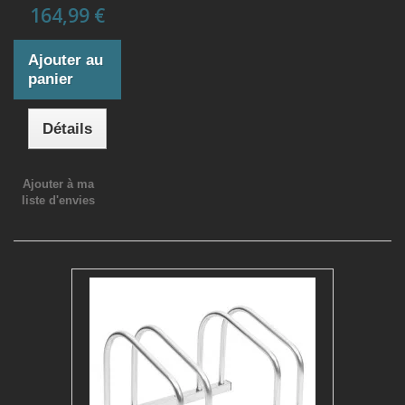
164,99 €
Ajouter au
panier
Détails
Ajouter à ma
liste d'envies