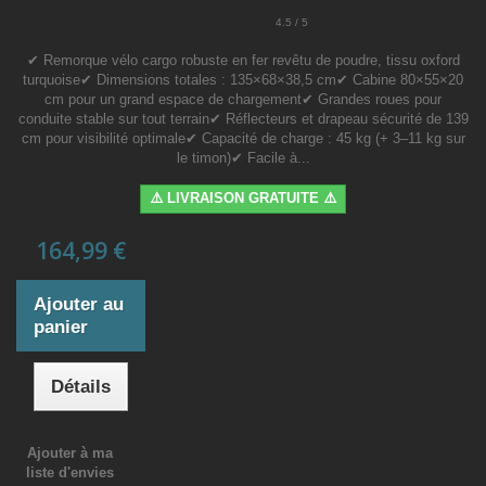
4.5 / 5
✔ Remorque vélo cargo robuste en fer revêtu de poudre, tissu oxford
turquoise✔ Dimensions totales : 135×68×38,5 cm✔ Cabine 80×55×20
cm pour un grand espace de chargement✔ Grandes roues pour
conduite stable sur tout terrain✔ Réflecteurs et drapeau sécurité de 139
cm pour visibilité optimale✔ Capacité de charge : 45 kg (+ 3–11 kg sur
le timon)✔ Facile à...
⚠️ LIVRAISON GRATUITE ⚠️
164,99 €
Ajouter au
panier
Détails
Ajouter à ma
liste d'envies