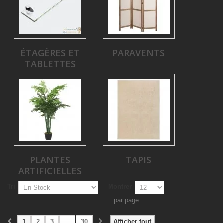
ÉTAGÈRES ET
PARAVENTS
TABLETTES
PLANTES
TAPIS
ARTIFICIELLES
Tri
Montrer
par page
1
2
3
...
30
Afficher tout