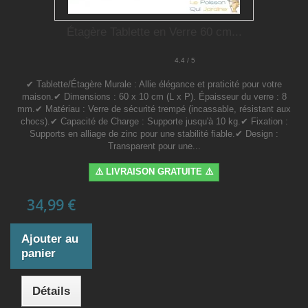
Étagère Tablette en Verre 60 cm...
4.4 / 5
✔ Tablette/Étagère Murale : Allie élégance et praticité pour votre
maison.✔ Dimensions : 60 x 10 cm (L x P). Épaisseur du verre : 8
mm.✔ Matériau : Verre de sécurité trempé (incassable, résistant aux
chocs).✔ Capacité de Charge : Supporte jusqu'à 10 kg.✔ Fixation :
Supports en alliage de zinc pour une stabilité fiable.✔ Design :
Transparent pour une...
⚠️ LIVRAISON GRATUITE ⚠️
34,99 €
Ajouter au
panier
Détails