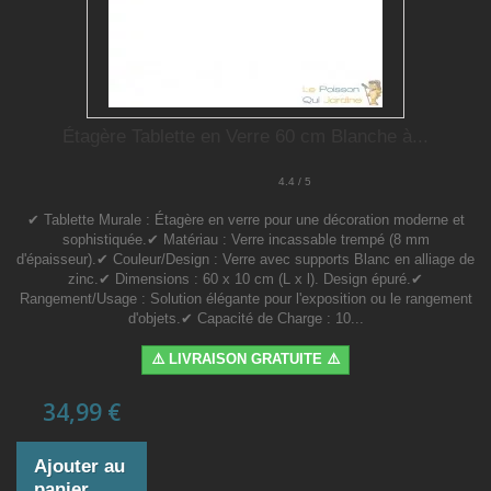
Étagère Tablette en Verre 60 cm Blanche à...
4.4 / 5
✔ Tablette Murale : Étagère en verre pour une décoration moderne et
sophistiquée.✔ Matériau : Verre incassable trempé (8 mm
d'épaisseur).✔ Couleur/Design : Verre avec supports Blanc en alliage de
zinc.✔ Dimensions : 60 x 10 cm (L x l). Design épuré.✔
Rangement/Usage : Solution élégante pour l'exposition ou le rangement
d'objets.✔ Capacité de Charge : 10...
⚠️ LIVRAISON GRATUITE ⚠️
34,99 €
Ajouter au
panier