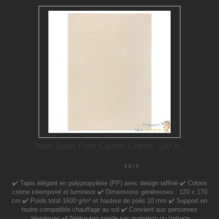
Tapis Salon Poils Courts. Crème. 120 X...
4.6 / 5
✔️ Tapis élégant en polypropylène (PP) avec design raffiné ✔️ Coloris
crème intemporel et lumineux ✔️ Dimensions généreuses : 120 x 170
cm ✔️ Poids total 1600 g/m² et hauteur de poils 10 mm ✔️ Support en
feutre compatible chauffage au sol ✔️ Convient aux personnes
allergiques ✔️ Nettoyage rapide par aspiration ou battage