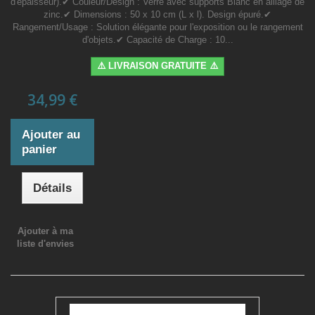
d'épaisseur).✔ Couleur/Design : Verre avec supports Blanc en alliage de
zinc.✔ Dimensions : 50 x 10 cm (L x l). Design épuré.✔
Rangement/Usage : Solution élégante pour l'exposition ou le rangement
d'objets.✔ Capacité de Charge : 10...
⚠️ LIVRAISON GRATUITE ⚠️
34,99 €
Ajouter au
panier
Détails
Ajouter à ma
liste d'envies