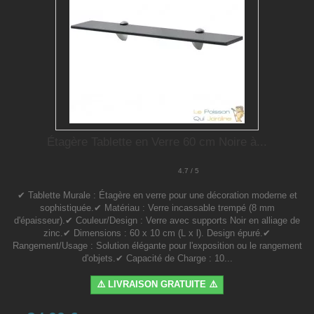
Étagère Tablette en Verre 60 cm Noire à...
4.7 / 5
✔ Tablette Murale : Étagère en verre pour une décoration moderne et
sophistiquée.✔ Matériau : Verre incassable trempé (8 mm
d'épaisseur).✔ Couleur/Design : Verre avec supports Noir en alliage de
zinc.✔ Dimensions : 60 x 10 cm (L x l). Design épuré.✔
Rangement/Usage : Solution élégante pour l'exposition ou le rangement
d'objets.✔ Capacité de Charge : 10...
⚠️ LIVRAISON GRATUITE ⚠️