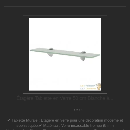
Étagère Tablette en Verre 50 cm Blanche à...
4.2 / 5
✔ Tablette Murale : Étagère en verre pour une décoration moderne et
sophistiquée.✔ Matériau : Verre incassable trempé (8 mm