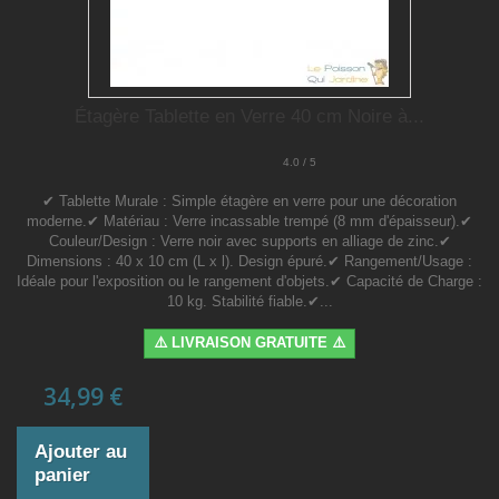
Étagère Tablette en Verre 40 cm Noire à...
4.0 / 5
✔ Tablette Murale : Simple étagère en verre pour une décoration
moderne.✔ Matériau : Verre incassable trempé (8 mm d'épaisseur).✔
Couleur/Design : Verre noir avec supports en alliage de zinc.✔
Dimensions : 40 x 10 cm (L x l). Design épuré.✔ Rangement/Usage :
Idéale pour l'exposition ou le rangement d'objets.✔ Capacité de Charge :
10 kg. Stabilité fiable.✔...
⚠️ LIVRAISON GRATUITE ⚠️
34,99 €
Ajouter au
panier