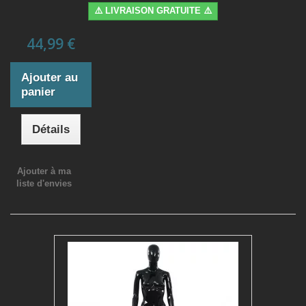
⚠️ LIVRAISON GRATUITE ⚠️
44,99 €
Ajouter au
panier
Détails
Ajouter à ma
liste d'envies