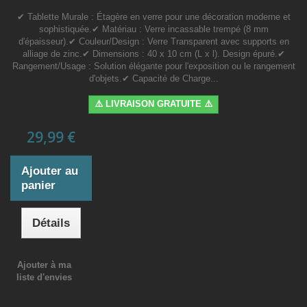
✔ Tablette Murale : Étagère en verre pour une décoration moderne et
sophistiquée.✔ Matériau : Verre incassable trempé (8 mm
d'épaisseur).✔ Couleur/Design : Verre Transparent avec supports en
alliage de zinc.✔ Dimensions : 40 x 10 cm (L x l). Design épuré.✔
Rangement/Usage : Solution élégante pour l'exposition ou le rangement
d'objets.✔ Capacité de Charge...
⚠️ LIVRAISON GRATUITE ⚠️
29,99 €
Ajouter au
panier
Détails
Ajouter à ma
liste d'envies