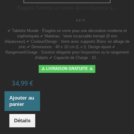
Étagère Tablette en Verre 40 cm Blanche à...
4.3 / 5
✔ Tablette Murale : Étagère en verre pour une décoration moderne et
sophistiquée.✔ Matériau : Verre incassable trempé (8 mm
d'épaisseur).✔ Couleur/Design : Verre avec supports Blanc en alliage de
zinc.✔ Dimensions : 40 x 10 cm (L x l). Design épuré.✔
Rangement/Usage : Solution élégante pour l'exposition ou le rangement
d'objets.✔ Capacité de Charge : 10...
⚠️ LIVRAISON GRATUITE ⚠️
34,99 €
Ajouter au
panier
Détails