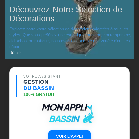
Découvrez Notre Sélection de
Décorations
Explorez notre vaste sélection de décorations adaptées à tous les
styles. Que vous préfériez une esthétique moderne, contemporaine,
old-school ou rustique, nous avons rassemblé une variété d'articles
décor...
Détails
VOTRE ASSISTANT
GESTION
DU BASSIN
100% GRATUIT
VOIR L'APPLI