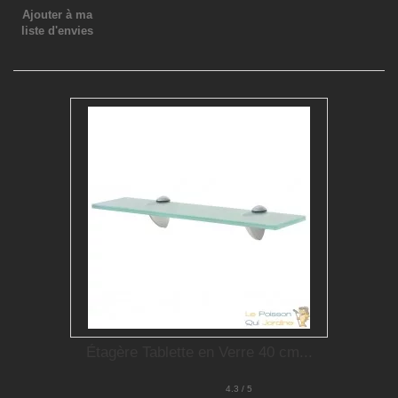
Ajouter à ma
liste d'envies
Étagère Tablette en Verre 40 cm...
4.3 / 5