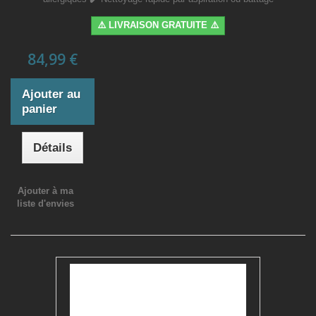
⚠️ LIVRAISON GRATUITE ⚠️
84,99 €
Ajouter au
panier
Détails
Ajouter à ma
liste d'envies