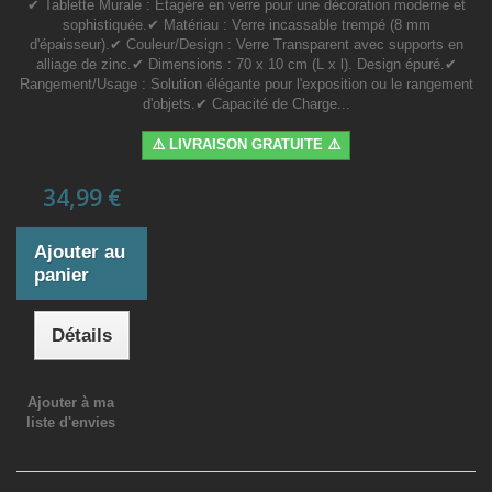
✔ Tablette Murale : Étagère en verre pour une décoration moderne et
sophistiquée.✔ Matériau : Verre incassable trempé (8 mm
d'épaisseur).✔ Couleur/Design : Verre Transparent avec supports en
alliage de zinc.✔ Dimensions : 70 x 10 cm (L x l). Design épuré.✔
Rangement/Usage : Solution élégante pour l'exposition ou le rangement
d'objets.✔ Capacité de Charge...
⚠️ LIVRAISON GRATUITE ⚠️
34,99 €
Ajouter au
panier
Détails
Ajouter à ma
liste d'envies