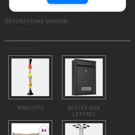
DÉCORATIONS MAISON
Il y a 359 produits.
Sous-catégories
BIBELOTS
BOÎTES AUX
LETTRES