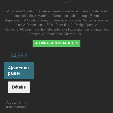
4.3 / 5
✔ Tablette Murale : Étagère en verre pour une décoration moderne et
sophistiquée.✔ Matériau : Verre incassable trempé (8 mm
d'épaisseur).✔ Couleur/Design : Verre avec supports Noir en alliage de
zinc.✔ Dimensions : 50 x 10 cm (L x l). Design épuré.✔
Rangement/Usage : Solution élégante pour l'exposition ou le rangement
d'objets.✔ Capacité de Charge : 10...
⚠️ LIVRAISON GRATUITE ⚠️
34,99 €
Ajouter au
panier
Détails
Ajouter à ma
liste d'envies