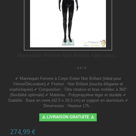
Mannequin Femme Noir Brillant. Idéal pour...
4.4 / 5
✔ Mannequin Femme à Corps Entier Noir Brillant (Idéal pour
Vitrine/Décoration).✔ Finition : Noir Brillant (touche élégante et
sophistiquée).✔ Composition : Tête rotative et bras mobiles à 360°
(flexibilité optimale).✔ Matériau : Polypropylène léger et durable.✔
Stabilité : Base en verre (42,5 x 29,5 cm) et support en aluminium.✔
Dimensions : Hauteur 175...
⚠️ LIVRAISON GRATUITE ⚠️
274,99 €