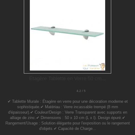
Étagère Tablette en Verre 50 cm...
4.2 / 5
✔ Tablette Murale : Étagère en verre pour une décoration moderne et
sophistiquée.✔ Matériau : Verre incassable trempé (8 mm
d'épaisseur).✔ Couleur/Design : Verre Transparent avec supports en
alliage de zinc.✔ Dimensions : 50 x 10 cm (L x l). Design épuré.✔
Rangement/Usage : Solution élégante pour l'exposition ou le rangement
d'objets.✔ Capacité de Charge...