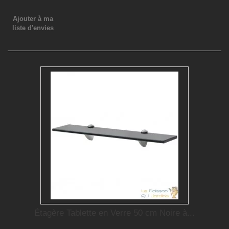
Ajouter à ma
liste d'envies
Étagère Tablette en Verre 50 cm Noire à...