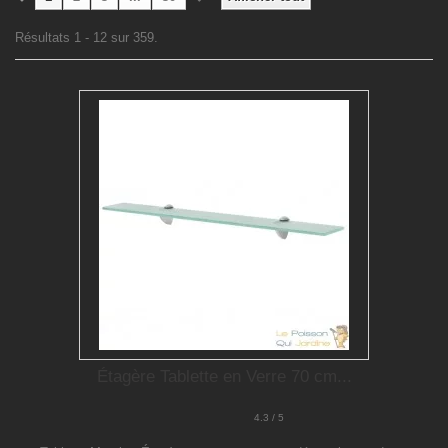
Résultats 1 - 12 sur 359.
Étagère Tablette en Verre 70 cm...
4.3 / 5