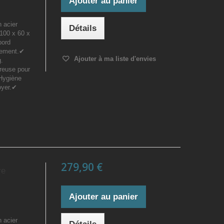
Ajouter au panier
n acier
Détails
100 x 60 x
bord
rdement.✔
Ajouter à ma liste d'envies
g.
reuse pour
 Hygiène
oyer.✔
279,90 €
re
Ajouter au panier
n acier