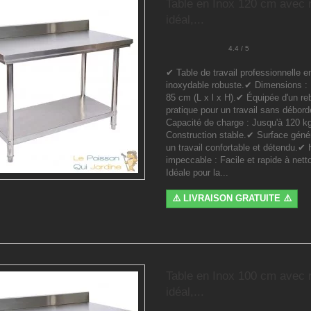
Table en Inox 120 cm avec 
idéal,...
4.4 / 5
✔ Table de travail professionnelle e
inoxydable robuste.✔ Dimensions : 
85 cm (L x l x H).✔ Équipée d'un re
pratique pour un travail sans débo
Capacité de charge : Jusqu'à 120 k
Construction stable.✔ Surface géné
un travail confortable et détendu.✔
impeccable : Facile et rapide à nett
Idéale pour la...
⚠️ LIVRAISON GRATUITE ⚠️
Table en Inox 100 cm avec 
idéal,...