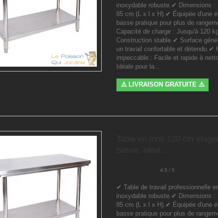
inoxydable robuste.✔ Dimensions : 
85 cm (L x l x H).✔ Équipée d'une é
basse pratique pour plus de range
Capacité de charge : Jusqu'à 120 k
Construction stable.✔ Surface géné
un travail confortable et détendu.✔
impeccable : Facile et rapide à nett
Idéale pour la...
⚠️ LIVRAISON GRATUITE ⚠️
Table en Inox 120 cm étagè
basse, idéal,...
4.5 / 5
✔ Table de travail professionnelle e
inoxydable robuste.✔ Dimensions : 
85 cm (L x l x H).✔ Équipée d'une é
basse pratique pour plus de range