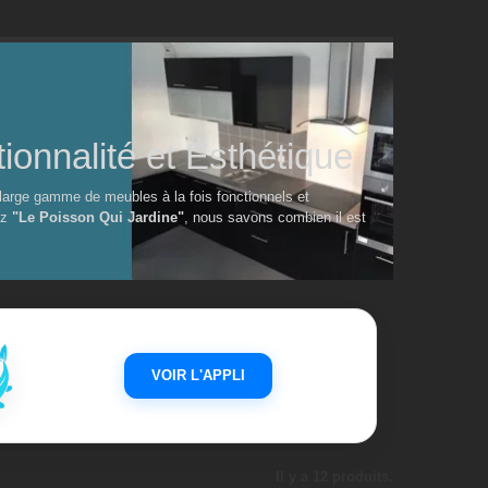
onnalité et Esthétique
 large gamme de meubles à la fois fonctionnels et
ez
"Le Poisson Qui Jardine"
, nous savons combien il est
VOIR L'APPLI
Il y a 12 produits.