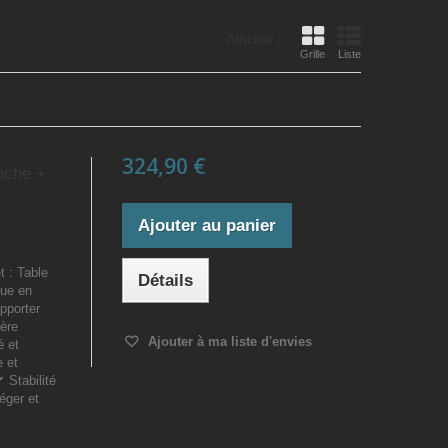
Afficher :
Grille
Liste
324,90 €
nche +
Ajouter au panier
 : Table
Détails
que en
pporter
ère
Ajouter à ma liste d'envies
é et
e et
 Stabilité
éger et