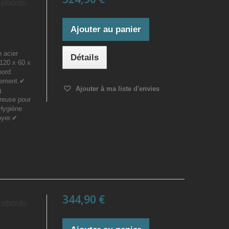
rebords
Ajouter au panier
n acier
Détails
120 x 60 x
bord
rdement.✔
Ajouter à ma liste d'envies
g.
reuse pour
 Hygiène
oyer.✔
344,90 €
rebords