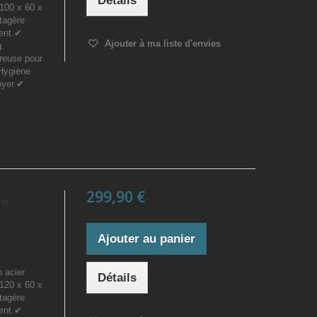
Détails
100 x 60 x
tagère
ment.✔
Ajouter à ma liste d'envies
g.
reuse pour
 Hygiène
oyer.✔
299,90 €
re
Ajouter au panier
n acier
Détails
120 x 60 x
tagère
ment.✔