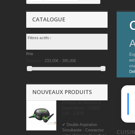
CATALOGUE
Filtres actifs :
A
Prix
Exp
est
Tranche :
233,00€ - 395,00€
cru
Dét
NOUVEAUX PRODUITS
Pompe de Bassin 2
Aspirations - 15000
L/H - 135W
✔ Double Aspiration
Simultanée : Connectez
CUISI