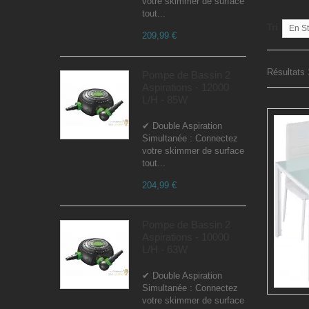
votre skimmer de surface
tout...
Tri
En S
209,99 €
Résultats 
Pompe de Bassin 2
Aspirations - 12000
L/H - 85W
✔ Double Aspiration
Simultanée : Connectez
votre skimmer de surface
tout...
204,99 €
Pompe de Bassin 2
Aspirations - 10000
L/H - 63W
✔ Double Aspiration
Simultanée : Connectez
votre skimmer de surface