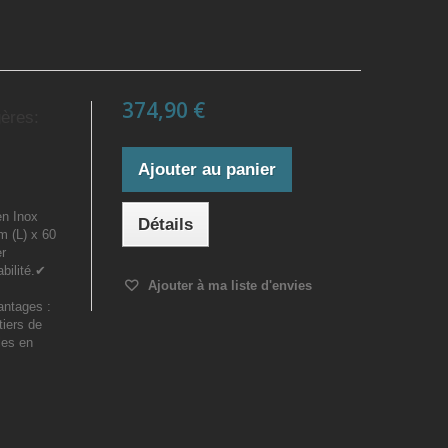
374,90 €
gères:
Ajouter au panier
en Inox
Détails
m (L) x 60
er
bilité.✔
Ajouter à ma liste d'envies
antages :
tiers de
les en