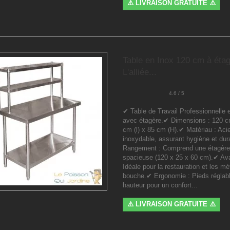
⚠️ LIVRAISON GRATUITE ⚠️
Table en Inox 120 cm à éta
L'alliée...
4.6 / 5
✔ Table de Travail Professionnelle 
avec étagère.✔ Dimensions : 120 c
cm (l) x 85 cm (H).✔ Matériau : Aci
inoxydable, assurant hygiène et dura
Rangement : Comprend une étagère
spacieuse (120 x 25 x 60 cm).✔ Av
Idéale pour la restauration et les mé
bouche.✔ Ergonomie : Pieds réglab
hauteur pour un confort...
⚠️ LIVRAISON GRATUITE ⚠️