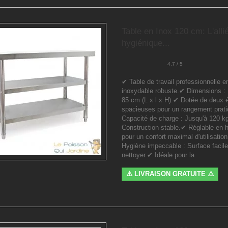
Table en Inox 120 cm: L'alli
hygiénique...
4.7 / 5
✔ Table de travail professionnelle e
inoxydable robuste.✔ Dimensions : 
85 cm (L x l x H).✔ Dotée de deux 
spacieuses pour un rangement prat
Capacité de charge : Jusqu'à 120 k
Construction stable.✔ Réglable en 
pour un confort maximal d'utilisatio
Hygiène impeccable : Surface facile
nettoyer.✔ Idéale pour la...
⚠️ LIVRAISON GRATUITE ⚠️