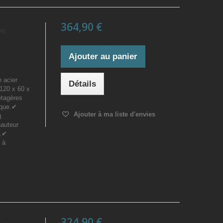
364,90 €
ée
Ajouter au panier
n acier
Détails
120 x 60 x
étagères
ique.✔
Ajouter à ma liste d'envies
g.
hauteur
n.✔
 à
324,90 €