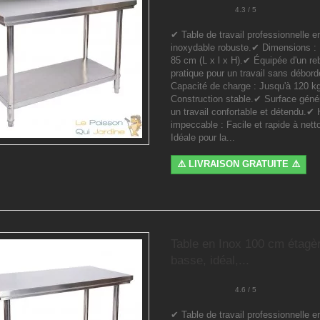
4.3 / 5
✔ Table de travail professionnelle e
inoxydable robuste.✔ Dimensions : 
85 cm (L x l x H).✔ Équipée d'un re
pratique pour un travail sans débo
Capacité de charge : Jusqu'à 120 k
Construction stable.✔ Surface géné
un travail confortable et détendu.✔
impeccable : Facile et rapide à nett
Idéale pour la...
⚠️ LIVRAISON GRATUITE ⚠️
Table en Inox 100 cm étagè
basse, idéal,...
4.6 / 5
✔ Table de travail professionnelle e