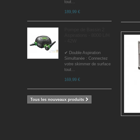
tout...
189,99 €
Pompe de Bassin 2
Aspirations - 8000 L/H
- 42W
✔ Double Aspiration
Simultanée : Connectez
votre skimmer de surface
tout...
169,99 €
Tous les nouveaux produits