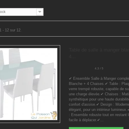
tock
1 - 12 sur 12.
Table de salle à manger bla
4...
4.3 / 5
✔ Ensemble Salle à Manger complet
Blanche + 4 Chaises.✔ Table : Pla
verre trempé robuste, capable de su
une charge élevée.✔ Chaises : Mati
synthétique pour une haute durabilit
confort d'assise.✔ Design : Modern
élégant, pour un intérieur lumineux.✔
: Ensemble robuste tout en restant l
facile à déplacer.✔...