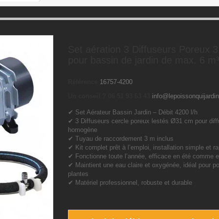
Set aération 3 Diffuseurs Poreux 
pour bassin de jardin de max. 6 m
Référence
16757-4200
Un conseil ? 06 51 93 63 43
info@lepoissonquijardin
✔ Set Aérateur Bassin Jardin – Débit 4200 l/h
✔ 3 Diffuseurs cercle poreux lestés Ø31 cm pour diff
homogène
✔ Tuyau de raccordement 3 m inclus
✔ Kit complet prêt à l’emploi, installation simple et r
✔ Fonctionne toute l’année, efficace en été comme e
✔ Maintient une eau claire et oxygénée, idéal pour p
plantes
✔ Matériel professionnel, robuste et durable