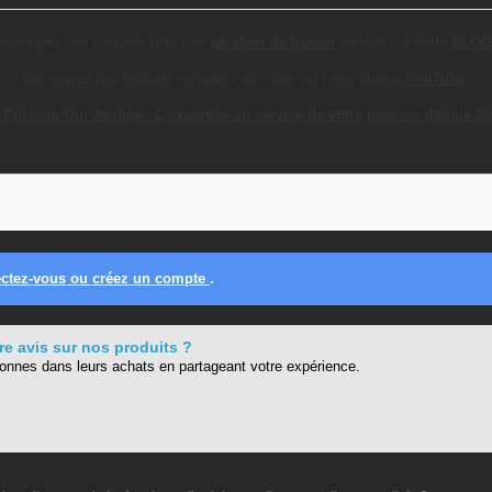
Retrouvez nos conseils pour une
aération de bassin
parfaite sur notre
BLOG
Découvrez nos tutoriels complets en vidéo sur notre chaîne
YouTube
.
 Poisson Qui Jardine : L'expertise au service de votre passion depuis 20
ctez-vous ou créez un compte
.
e avis sur nos produits ?
sonnes dans leurs achats en partageant votre expérience.