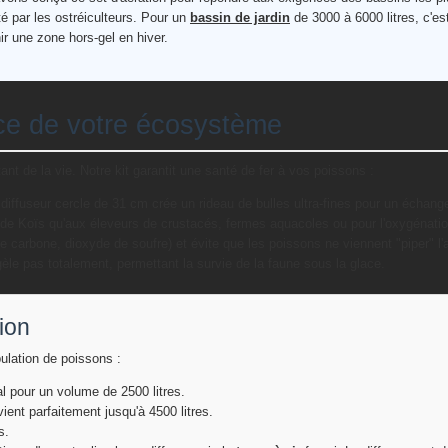
té par les ostréiculteurs. Pour un
bassin de jardin
de 3000 à 6000 litres, c'es
r une zone hors-gel en hiver.
ice de votre écosystème
ant de la vie. Notre kit garantit une santé de fer à vos poissons :
iffuseur cercle de 31 cm crée un rideau de bulles ultra-fines pour un échang
de Koïs qu'aux éleveurs de crustacés, fermes aquacoles ou pour l'oxygénati
carbone, dioxyde de soufre) et évite que les poissons ne viennent "piper" l'a
le pas totalement, permettant la survie de la faune sous la glace.
tion
ulation de poissons :
l pour un volume de 2500 litres.
ent parfaitement jusqu'à 4500 litres.
s.