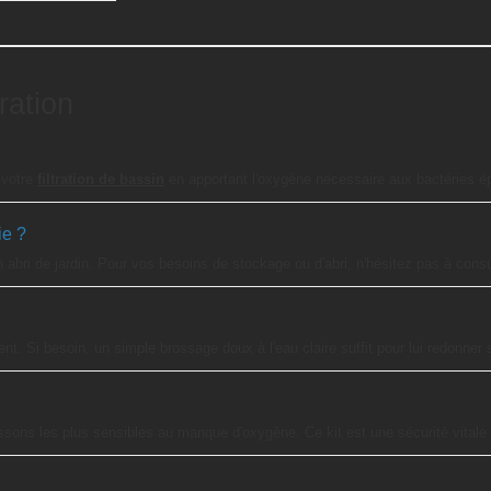
ration
e votre
filtration de bassin
en apportant l'oxygène nécessaire aux bactéries ép
ie ?
n abri de jardin. Pour vos besoins de stockage ou d'abri, n'hésitez pas à cons
t. Si besoin, un simple brossage doux à l'eau claire suffit pour lui redonner 
oissons les plus sensibles au manque d'oxygène. Ce kit est une sécurité vitale