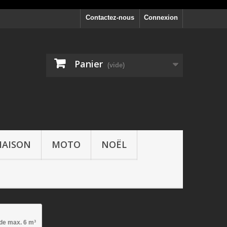
Contactez-nous
Connexion
Panier
(vide)
AISON
MOTO
NOËL
 de max. 6 m³