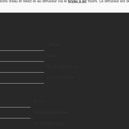
ons d'eau et reliez-le au diffuseur via le
tuyau à air
fourni. Le diffuseur est 
4200 l/h
50 W
50 dB (silencieux)
12 x 10 x 18 cm
31 cm
Microporeuse lestée
3m de tuyau inclus