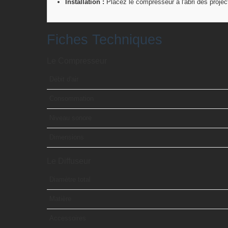
Installation :
Placez le compresseur à l'abri des projecti
Fiches Techniques
Le Compresseur
Débit d'air
Consommation
Niveau sonore
Dimensions
Le Diffuseur
Diamètre total
Matière
Accessoires