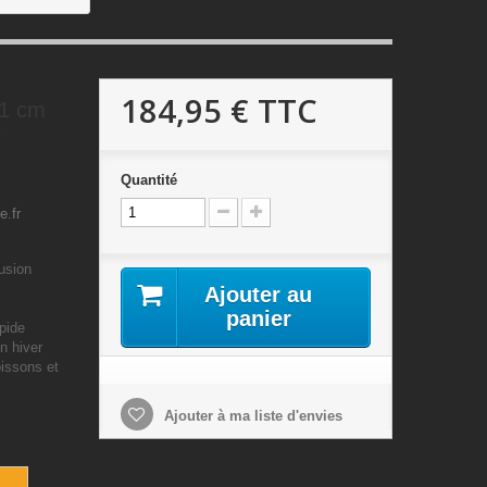
184,95 €
TTC
31 cm
³
Quantité
e.fr
usion
Ajouter au
panier
apide
n hiver
oissons et
Ajouter à ma liste d'envies