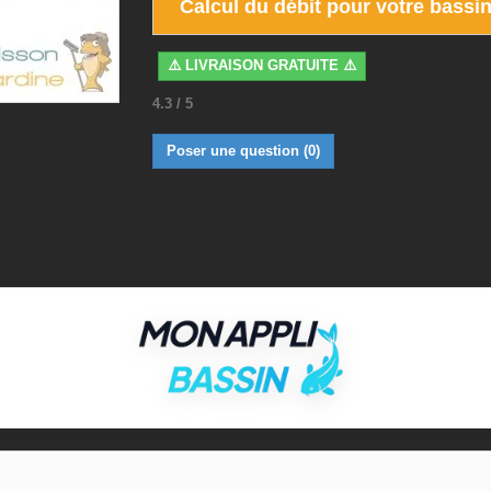
Calcul du débit pour votre bassi
⚠️ LIVRAISON GRATUITE ⚠️
4.3
/
5
Poser une question
(0)