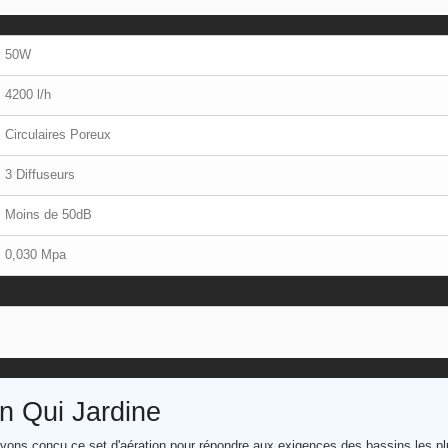
50W
4200 l/h
Circulaires Poreux
3 Diffuseurs
Moins de 50dB
0,030 Mpa
on Qui Jardine
vons conçu ce set d'aération pour répondre aux exigences des bassins les plus