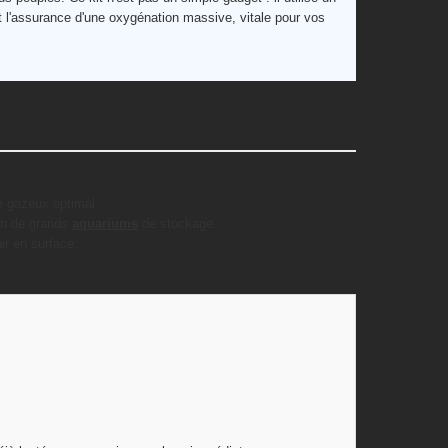
t l'assurance d'une oxygénation massive, vitale pour vos
e gazeux optimal.
on de grands
aquariums
de stockage.
ir en surface.