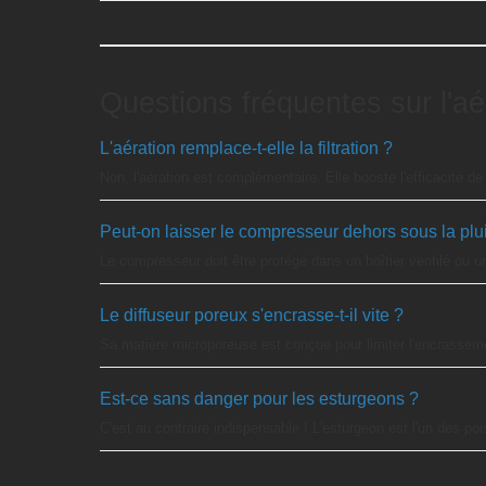
Questions fréquentes sur l'aé
L'aération remplace-t-elle la filtration ?
Non, l'aération est complémentaire. Elle booste l'efficacité d
Peut-on laisser le compresseur dehors sous la plu
Le compresseur doit être protégé dans un boîtier ventilé ou u
Le diffuseur poreux s'encrasse-t-il vite ?
Sa matière microporeuse est conçue pour limiter l'encrassemen
Est-ce sans danger pour les esturgeons ?
C'est au contraire indispensable ! L'esturgeon est l'un des p