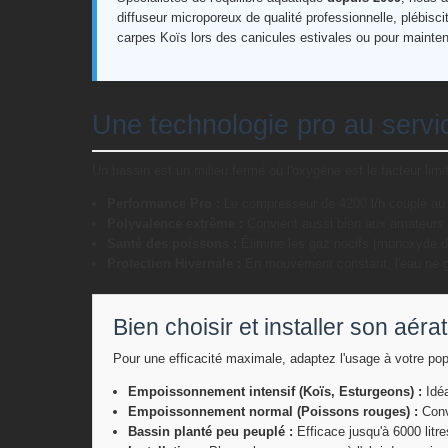
diffuseur microporeux de qualité professionnelle, plébisci
carpes Koïs lors des canicules estivales ou pour mainteni
Une technologie pro au serv
Un bassin est un milieu fermé où l'oxygène est le facteur limit
Performance Pro :
Le compresseur de 4200 l/h couplé au d
Polyvalence extrême :
Convient aussi bien aux amateurs 
Santé des poissons :
Élimine les gaz nocifs (monoxyde de 
Protection Hivernale :
En mouvement constant, l'eau ne gè
Bien choisir et installer son aéra
Pour une efficacité maximale, adaptez l'usage à votre pop
Empoissonnement intensif (Koïs, Esturgeons) :
Idéa
Empoissonnement normal (Poissons rouges) :
Convi
Bassin planté peu peuplé :
Efficace jusqu'à 6000 litre