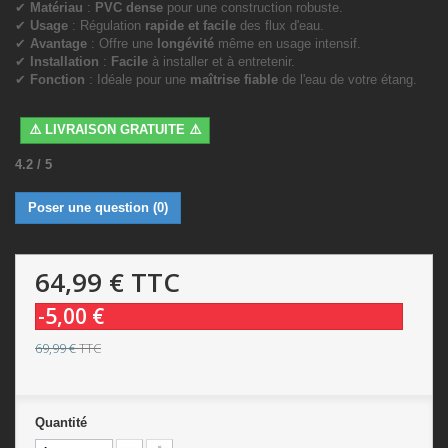
✔
Matériau
:
PVC dense
pour une construction robuste.
✔
Usage
: Régulation
rapide et facile
des flux d'eau.
✔
Avantage
: Offre une
longévité
même en usage intensif.
✔
Installation
:
Facile
à installer et à entretenir.
✔
Fonction
: Idéale pour une
maîtrise fiable
de l'eau de votre étang.
⚠️ LIVRAISON GRATUITE ⚠️
4.2
/
5
Poser une question
(0)
64,99 €
TTC
-5,00 €
69,99 €
TTC
Quantité