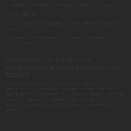
Adaptée à une variété d’usages (pompe, filtre, vidange, etc.)
⚠️ Inconvénients
:
Moins adaptée à une régulation précise du débit sur une longue
plage
Certaines versions économiques peuvent être sensibles au gel si
non protégées
Conclusion : Un équipement
indispensable pour les passionnés de
bassins
Que vous soyez un amateur de bassins décoratifs ou un
professionnel de l’aménagement paysager, la
vanne à boisseau
sphérique
est un outil incontournable. Fiable, pratique et durable, elle
vous garantit une gestion optimale de l’eau dans votre installation.
Faites le choix de la tranquillité d’esprit avec un équipement conçu
pour durer.