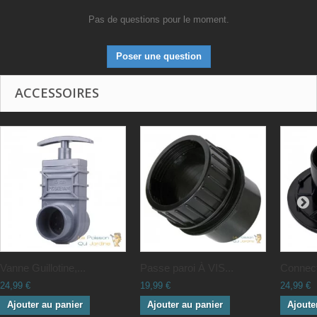
Pas de questions pour le moment.
Poser une question
ACCESSOIRES
Vanne Guillotine,...
Passe paroi À VIS...
Connect
24,99 €
19,99 €
24,99 €
Ajouter au panier
Ajouter au panier
Ajoute