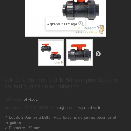
Agrandir l'image
Lot de 2 Vannes à Bille 50 mm pour bassins
de jardin, piscine et irrigation
Référence
SF-16714
Un conseil ? 06 51 93 63 43
info@lepoissonquijardine.fr
✔
Lot de 2 Vannes à Bille
: Pour
bassins de jardin, piscines et
irrigation
.
✔
Diamètre
:
50 mm
.