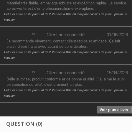
Matériel très fiable, emballage robuste et expédition rapide. Le service
après-vente est d’un professionnalisme exemplaire.
Cet avis a été posté pour
Lot de 2 Vannes à Bille 50 mm pour bassins de jardin, piscine et
irrigation
Client non connecté
01/06/2026
4
/
5
Je recommande vivement, contact client rapide et efficace. Ça fait
plaisir d’être traité avec autant de considération.
Cet avis a été posté pour
Lot de 2 Vannes à Bille 50 mm pour bassins de jardin, piscine et
irrigation
Client non connecté
15/04/2026
4
/
5
Belle surprise, produit conforme et de bonne qualité. J’ai aimé le suivi
personnalisé du SAV, c’est vraiment un plus.
Cet avis a été posté pour
Lot de 2 Vannes à Bille 50 mm pour bassins de jardin, piscine et
irrigation
Voir plus d'avis
QUESTION
(0)