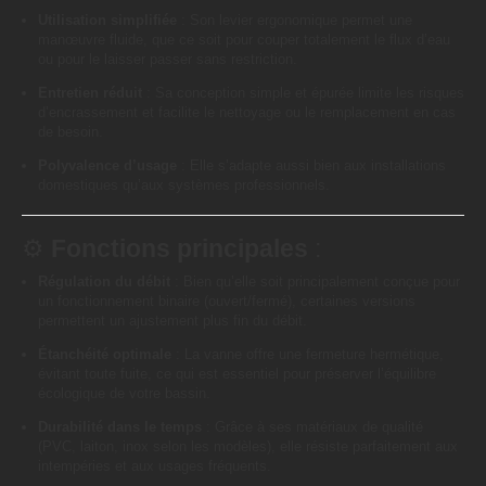
Utilisation simplifiée
: Son levier ergonomique permet une
manœuvre fluide, que ce soit pour couper totalement le flux d’eau
ou pour le laisser passer sans restriction.
Entretien réduit
: Sa conception simple et épurée limite les risques
d’encrassement et facilite le nettoyage ou le remplacement en cas
de besoin.
Polyvalence d’usage
: Elle s’adapte aussi bien aux installations
domestiques qu’aux systèmes professionnels.
⚙️
Fonctions principales
:
Régulation du débit
: Bien qu’elle soit principalement conçue pour
un fonctionnement binaire (ouvert/fermé), certaines versions
permettent un ajustement plus fin du débit.
Étanchéité optimale
: La vanne offre une fermeture hermétique,
évitant toute fuite, ce qui est essentiel pour préserver l’équilibre
écologique de votre bassin.
Durabilité dans le temps
: Grâce à ses matériaux de qualité
(PVC, laiton, inox selon les modèles), elle résiste parfaitement aux
intempéries et aux usages fréquents.