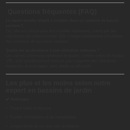
Questions fréquentes (FAQ)
La vanne est-elle simple à installer dans un système de bassin
existant ?
Oui, elle est conçue pour être installée rapidement, même par des
utilisateurs non professionnels. Elle s’intègre parfaitement à la plupart
des systèmes de tuyauterie standard.
Quelle est sa résistance à une utilisation intensive ?
Les vannes à boisseau sphérique de qualité, comme celles de marque
VDL, sont spécifiquement conçues pour supporter des utilisations
fréquentes et prolongées, sans perdre en efficacité.
Les plus et les moins selon notre
expert en bassins de jardin
:
✔️ Avantages
:
Produit fiable et éprouvé
Facilité d'installation et de manipulation
Longue durée de vie avec peu d’entretien