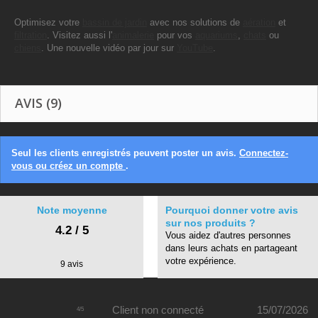
Optimisez votre
bassin de jardin
avec nos solutions de
aération
et
filtration
. Visitez aussi l'
animalerie
pour vos
aquariums
,
chats
ou
chiens
. Une nouvelle vidéo par jour sur
YouTube
.
AVIS (9)
Seul les clients enregistrés peuvent poster un avis.
Connectez-
vous ou créez un compte
.
Note moyenne
Pourquoi donner votre avis
sur nos produits ?
4.2 / 5
Vous aidez d'autres personnes
dans leurs achats en partageant
votre expérience.
9 avis
Client non connecté
15/07/2026
4
/
5