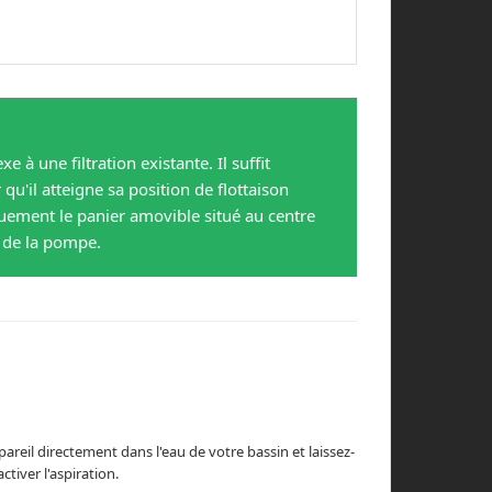
à une filtration existante. Il suffit
qu'il atteigne sa position de flottaison
iquement le panier amovible situé au centre
e de la pompe.
areil directement dans l'eau de votre bassin et laissez-
tiver l'aspiration.