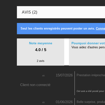
AVIS (2)
Seul les clients enregistrés peuvent poster un avis.
Conne
Note moyenne
Pourquoi donner votr
Vous aidez d'autres per
4.0 / 5
2 avis
15/07/2026
Prestation irréprocha
4
/
5
Client non connecté
Cet avis a été posté pour
01/06/2026
Belle surprise, produ
4
/
5