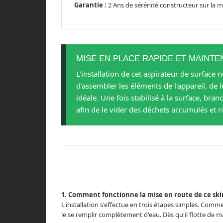
Garantie :
2 Ans de sérénité constructeur sur la m
MISE EN PLACE RAPIDE ET MAINTE
L'installation de cet aspirateur de surface
d'assembler les éléments de l'appareil, de l
idéale. Une fois stabilisé à la surface, br
afin de le vider des déchets accumulés et r
1. Comment fonctionne la mise en route de ce ski
L'installation s'effectue en trois étapes simples. Comme
le se remplir complètement d'eau. Dès qu'il flotte de ma