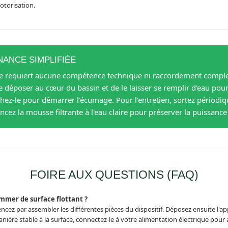
otorisation.
NANCE SIMPLIFIÉE
 ne requiert aucune compétence technique ni raccordement complexe 
e déposer au cœur du bassin et de le laisser se remplir d'eau pour 
anchez-le pour démarrer l'écumage. Pour l'entretien, sortez périod
incez la mousse filtrante à l'eau claire pour préserver la puissanc
FOIRE AUX QUESTIONS (FAQ)
mmer de surface flottant ?
ncez par assembler les différentes pièces du dispositif. Déposez ensuite l'app
nière stable à la surface, connectez-le à votre alimentation électrique pour ac