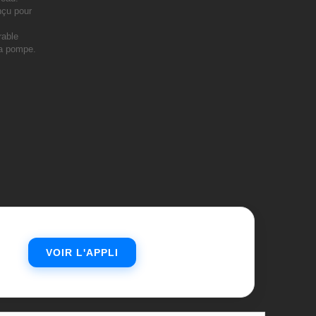
nçu pour
rable
la pompe.
VOIR L'APPLI