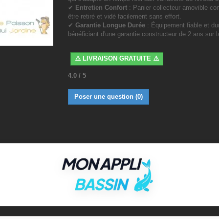
✔
Entretien Confort
: Panier collecteur amovible co
être retiré et vidé facilement sans effort.
✔
Garantie Longue Durée
: Équipement fiable et du
bénéficiant d'une garantie constructeur de 2 ans sur 
⚠️ LIVRAISON GRATUITE ⚠️
4.0
/
5
Poser une question
(0)