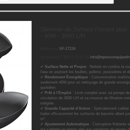
Skimmer de Surface Flottant pour
- 40W - 3000 L/H
Référence
SF-17224
Un conseil ? 06 51 93 63 43
info@lepoissonquijardin
✔
Surface Nette et Propre
: Nettoie en continu la su
l'eau en aspirant les feuilles, pollens, poussières et d
✔
Rendement Énergétique
: Consommation maîtris
seulement 40W pour un nettoyage de grande envergu
quotidien.
✔
Prêt à l'Emploi
: Livré complet avec sa pompe de
circulation de 3000 L/H et sa mousse de filtration m
intégrée.
✔
Grande Capacité d'Action
: Spécialement calibré
traiter efficacement les surfaces de bassins allant ju
m².
✔
Ajustement Automatique
: Conception flottante 
qui s'adapte en temps réel aux variations du niveau d