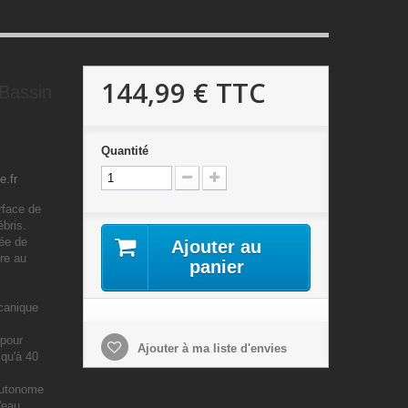
144,99 €
TTC
 Bassin
Quantité
e.fr
rface de
ébris.
ée de
Ajouter au
re au
panier
écanique
 pour
Ajouter à ma liste d'envies
squ'à 40
autonome
'eau.