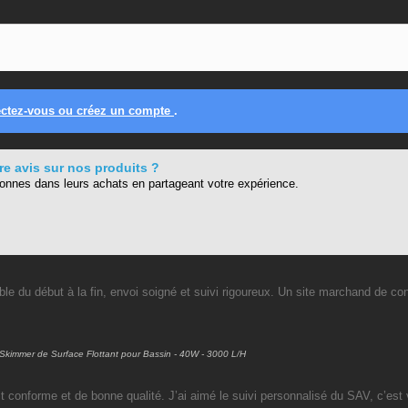
ctez-vous ou créez un compte
.
e avis sur nos produits ?
sonnes dans leurs achats en partageant votre expérience.
ble du début à la fin, envoi soigné et suivi rigoureux. Un site marchand de con
Skimmer de Surface Flottant pour Bassin - 40W - 3000 L/H
it conforme et de bonne qualité. J’ai aimé le suivi personnalisé du SAV, c’est