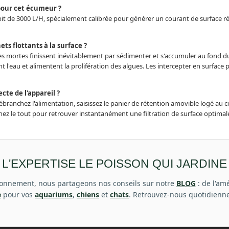
pour cet écumeur ?
t de 3000 L/H, spécialement calibrée pour générer un courant de surface régu
ets flottants à la surface ?
les mortes finissent inévitablement par sédimenter et s'accumuler au fond du
l'eau et alimentent la prolifération des algues. Les intercepter en surface 
cte de l'appareil ?
ébranchez l'alimentation, saisissez le panier de rétention amovible logé au c
ez le tout pour retrouver instantanément une filtration de surface optimal
L'EXPERTISE LE POISSON QUI JARDINE
vironnement, nous partageons nos conseils sur notre
BLOG
: de l'a
e
pour vos
aquariums
,
chiens
et
chats
. Retrouvez-nous quotidienn