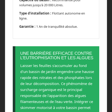
volumes jusqu'à 20 000 Litres.
Type d'installation :
Flottant autonome en
ligne.
Garantie :
1 An de tranquillité absolue.
UNE BARRIÈRE EFFICACE CONTRE
L'EUTROPHISATION ET LES ALGUES
Laisser les feuilles s'accumuler au fond
d'un bassin de jardin engendre une hausse
rapide des nitrates et des phosphates lors
de leur décomposition. Ce phénomène de
surcharge organique est le principal
responsable de l'apparition des algues
filamenteuses et de l'eau verte. Intégrer ce
skimmer motorisé à votre bassin permet