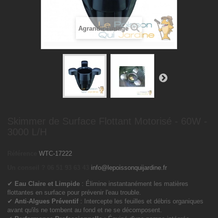
Agrandir l'image
Skimmer de Surface Flottant Motorisé - 60W -
3000 L/H
Référence
WTC-17222
Un conseil ? 06 51 93 63 43
info@lepoissonquijardine.fr
✔
Eau Claire et Limpide
: Élimine instantanément les matières
flottantes en surface pour prévenir l'eau trouble.
✔
Anti-Algues Préventif
: Intercepte les feuilles et débris organiques
avant qu'ils ne tombent au fond et ne se décomposent.