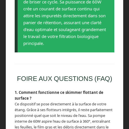
de briser ce cycle. Sa puissance de 60W
crée un courant de surface continu qui
attire les impuretés directement dans son
panier de rétention, assurant une clarté
d'eau optimale et soulageant grandement
le travail de votre filtration biologique
principale.
FOIRE AUX QUESTIONS (FAQ)
1. Comment fonctionne ce skimmer flottant de
surface ?
Ce dispositif se pose directement à la surface de votre
étang. Grâce à ses flotteurs intégrés, il reste parfaitement
positionné quel que soit le niveau de l'eau. Sa pompe
interne de 60W aspire l'eau de surface à 360°, entraînant
les feuilles, le film gras et les débris directement dans le