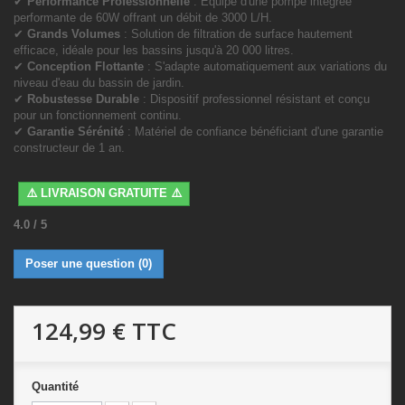
✔
Performance Professionnelle
: Équipé d'une pompe intégrée
performante de 60W offrant un débit de 3000 L/H.
✔
Grands Volumes
: Solution de filtration de surface hautement
efficace, idéale pour les bassins jusqu'à 20 000 litres.
✔
Conception Flottante
: S'adapte automatiquement aux variations du
niveau d'eau du bassin de jardin.
✔
Robustesse Durable
: Dispositif professionnel résistant et conçu
pour un fonctionnement continu.
✔
Garantie Sérénité
: Matériel de confiance bénéficiant d'une garantie
constructeur de 1 an.
⚠️ LIVRAISON GRATUITE ⚠️
4.0
/
5
Poser une question
(0)
124,99 €
TTC
Quantité