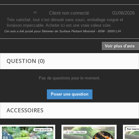
Client non connecté
01/06/2026
4
/
5
Très satisfait, tout s’est déroulé sans souci, emballage soigné et
livraison impeccable. Acheter ici est une vraie valeur sûre.
Cet avis a été posté pour
Skimmer de Surface Flottant Motorisé - 60W - 3000 L/H
Voir plus d'avis
QUESTION
(0)
Pas de questions pour le moment.
Poser une question
ACCESSOIRES