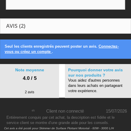
AVIS (2)
Seul les clients enregistrés peuvent poster un avis.
Connectez-
vous ou créez un compte
.
Note moyenne
Pourquoi donner votre avis
sur nos produits ?
4.0 / 5
Vous aidez d'autres personnes
dans leurs achats en partageant
votre expérience.
2 avis
Client non connecté
15/07/2026
4
/
5
Entièrement conquis par cet achat, la description est fidèle et le
service client se montre d’une grande aide pour les conseils.
Cet avis a été posté pour
Skimmer de Surface Flottant Motorisé - 60W - 3000 L/H