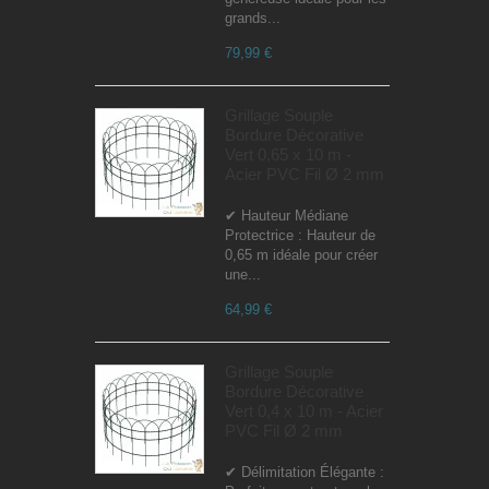
grands...
79,99 €
Grillage Souple
Bordure Décorative
Vert 0,65 x 10 m -
Acier PVC Fil Ø 2 mm
✔ Hauteur Médiane
Protectrice : Hauteur de
0,65 m idéale pour créer
une...
64,99 €
Grillage Souple
Bordure Décorative
Vert 0,4 x 10 m - Acier
PVC Fil Ø 2 mm
✔ Délimitation Élégante :