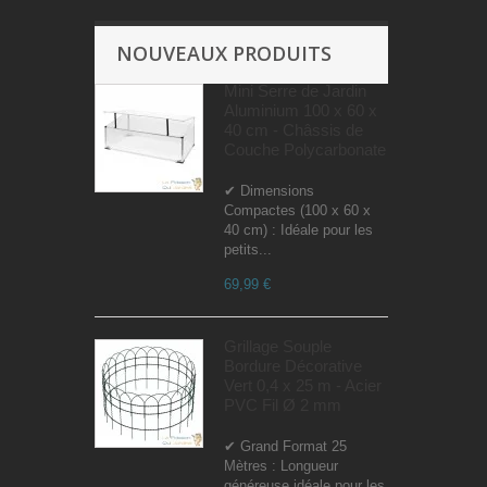
NOUVEAUX PRODUITS
Mini Serre de Jardin
Aluminium 100 x 60 x
40 cm - Châssis de
Couche Polycarbonate
✔ Dimensions
Compactes (100 x 60 x
40 cm) : Idéale pour les
petits...
69,99 €
Grillage Souple
Bordure Décorative
Vert 0,4 x 25 m - Acier
PVC Fil Ø 2 mm
✔ Grand Format 25
Mètres : Longueur
généreuse idéale pour les